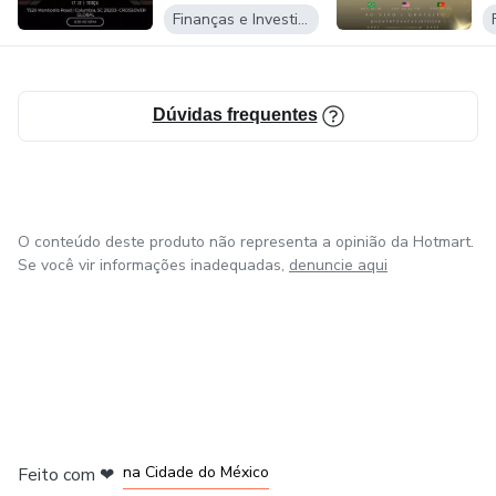
Finanças e Investimentos
Dúvidas frequentes
O conteúdo deste produto não representa a opinião da Hotmart.
Se você vir informações inadequadas,
denuncie aqui
em Bogotá
em Amsterdam
em Madrid
na Cidade do México
Feito com
❤