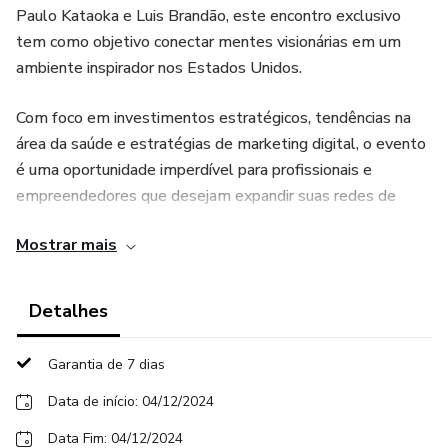
Paulo Kataoka e Luis Brandão, este encontro exclusivo
tem como objetivo conectar mentes visionárias em um
ambiente inspirador nos Estados Unidos.
Com foco em investimentos estratégicos, tendências na
área da saúde e estratégias de marketing digital, o evento
é uma oportunidade imperdível para profissionais e
empreendedores que desejam expandir suas redes de
contatos, adquirir insights transformadores e identificar
Mostrar mais
novas oportunidades de negócio.
Participe deste encontro de destaque e descubra como o
Detalhes
alinhamento entre áreas-chave pode impulsionar
resultados de maneira sustentável e inovadora.
Garantia de 7 dias
Transforme sua visão, amplie seus horizontes e conecte-
se com líderes que estão moldando o futuro.
Data de início: 04/12/2024
Data Fim: 04/12/2024