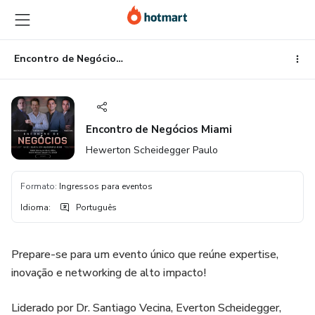
Ir
Ir
Ir
para
para
para
o
o
o
conteúdo
pagamento
rodapé
Encontro de Negócios Miami
principal
Encontro de Negócios Miami
Hewerton Scheidegger Paulo
Formato
:
Ingressos para eventos
Idioma
:
Português
Prepare-se para um evento único que reúne expertise,
inovação e networking de alto impacto!
Liderado por Dr. Santiago Vecina, Everton Scheidegger,