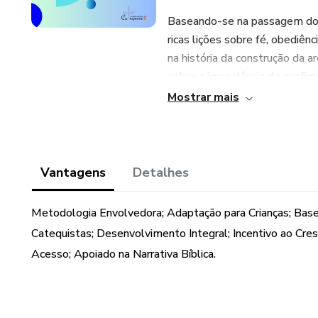
Baseando-se na passagem do l
ricas lições sobre fé, obediên
na história da construção da 
sobre a importância de conf
divinas de amor e proteção. 
Mostrar mais
Utilizando uma abordagem env
incluindo atividades dinâmica
oração, tudo cuidadosamente 
Vantagens
Detalhes
significativa. 🎨🤔
Metodologia Envolvedora; Adaptação para Crianças; Base B
Ao adquirir este material, os
Catequistas; Desenvolvimento Integral; Incentivo ao Cresc
inspirar e cultivar a fé dos j
Acesso; Apoiado na Narrativa Bíblica.
jornada emocionante de desco
Noé e a Aliança com Deus'. 