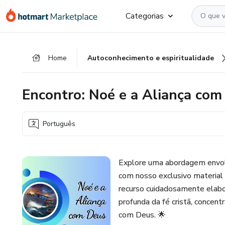
Ir
Ir
Ir
Categorias
para
para
para
o
o
o
conteúdo
pagamento
rodapé
Home
Autoconhecimento e espiritualidade
principal
Encontro: Noé e a Aliança com 
Português
Explore uma abordagem envol
com nosso exclusivo material
recurso cuidadosamente elabo
profunda da fé cristã, concent
com Deus. 🌟