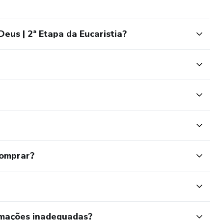
eus | 2ª Etapa da Eucaristia?
comprar?
rmações inadequadas?