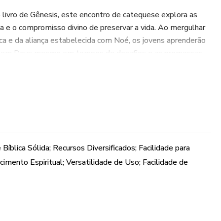
ivro de Gênesis, este encontro de catequese explora as
cia e o compromisso divino de preservar a vida. Ao mergulhar
arca e da aliança estabelecida com Noé, os jovens aprenderão
iar em Deus mesmo em tempos de desafios e as promessas
✨
olvente, nosso material oferece uma variedade de recursos,
s, reflexões, questionamentos para discussão e momentos de
elaborado para promover uma experiência catequética
íblica Sólida; Recursos Diversificados; Facilidade para
 catequistas terão em mãos uma ferramenta valiosa para
imento Espiritual; Versatilidade de Uso; Facilidade de
ovens de maneira autêntica e relevante. Prepare-se para uma
berta e crescimento espiritual com 'Encontro de Catequese:
🚢