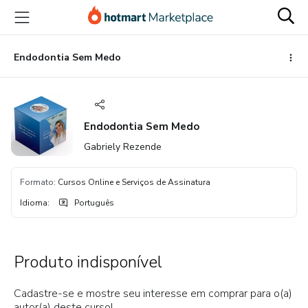
Ir
Ir
Ir
para
para
para
o
o
o
conteúdo
pagamento
rodapé
Endodontia Sem Medo
principal
Endodontia Sem Medo
Gabriely Rezende
Formato
:
Cursos Online e Serviços de Assinatura
Idioma
:
Português
Produto indisponível
Cadastre-se e mostre seu interesse em comprar para o(a)
autor(a) deste curso!