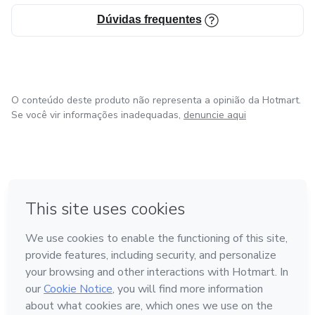
Dúvidas frequentes
O conteúdo deste produto não representa a opinião da Hotmart.
Se você vir informações inadequadas,
denuncie aqui
em Bogotá
em Amsterdam
em Madrid
na Cidade do México
Feito com
❤
em Belo Horizonte