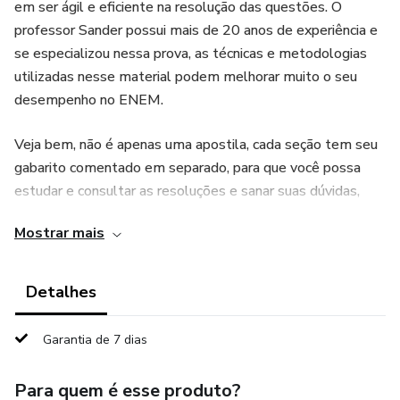
em ser ágil e eficiente na resolução das questões. O
professor Sander possui mais de 20 anos de experiência e
se especializou nessa prova, as técnicas e metodologias
utilizadas nesse material podem melhorar muito o seu
desempenho no ENEM.
Veja bem, não é apenas uma apostila, cada seção tem seu
gabarito comentado em separado, para que você possa
estudar e consultar as resoluções e sanar suas dúvidas,
caso você precise de ajuda ainda, não existe em me
Mostrar mais
procurar.
Já estão disponíveis os gabaritos comentados até o
Detalhes
módulo 8.
Garantia de 7 dias
Os módulos restantes estão disponíveis em 25/08
Para quem é esse produto?