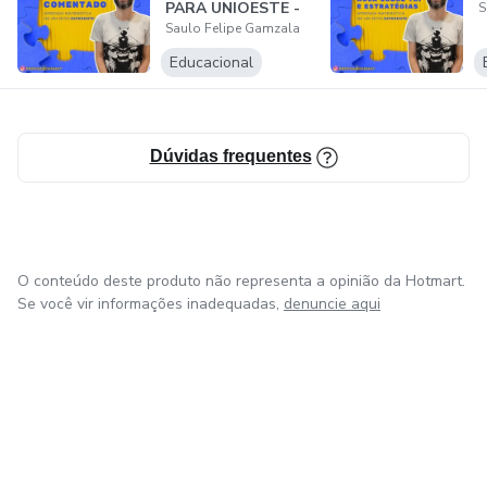
PARA UNIOESTE -
S
Saulo Felipe Gamzala
PR (PROF.
SANDER)
Educacional
Dúvidas frequentes
O conteúdo deste produto não representa a opinião da Hotmart.
Se você vir informações inadequadas,
denuncie aqui
em Bogotá
em Amsterdam
em Madrid