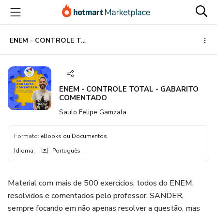
Ir
Ir
Ir
para
para
para
o
o
o
conteúdo
pagamento
rodapé
ENEM - CONTROLE TOTAL - GABARITO COMENTADO
principal
ENEM - CONTROLE TOTAL - GABARITO
COMENTADO
Saulo Felipe Gamzala
Formato
:
eBooks ou Documentos
Idioma
:
Português
Material com mais de 500 exercícios, todos do ENEM,
resolvidos e comentados pelo professor. SANDER,
sempre focando em não apenas resolver a questão, mas