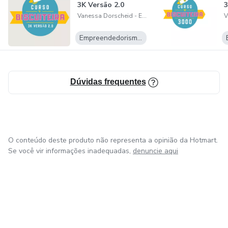
3K Versão 2.0
3
Vanessa Dorscheid - Empreendedora Mimos da Va
Empreendedorismo Digital
Dúvidas frequentes
O conteúdo deste produto não representa a opinião da Hotmart.
Se você vir informações inadequadas,
denuncie aqui