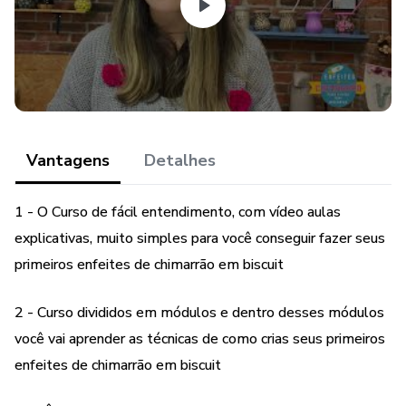
biscuit, passo a passo, para que você possa se tornar um(a)
expert nessa arte. Prepare-se para mergulhar em um
universo de criatividade, prazer e possibilidades infinitas.
Não perca essa oportunidade de aprender de forma
completa e aprimorar suas habilidades na criação de
enfeites de chimarrão em biscuit. Vamos juntos, com
Vantagens
Detalhes
entusiasmo e dedicação, explorar todo o potencial dessa
arte extraordinária.
1 - O Curso de fácil entendimento, com vídeo aulas
explicativas, muito simples para você conseguir fazer seus
primeiros enfeites de chimarrão em biscuit
2 - Curso divididos em módulos e dentro desses módulos
você vai aprender as técnicas de como crias seus primeiros
enfeites de chimarrão em biscuit