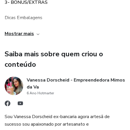
3- BÔNUS/EXTRAS
Dicas Embalagens
Lista de Fornecedores
Mostrar mais
Precificação - Biscuit
Saiba mais sobre quem criou o
conteúdo
Criatividade
Produtividade
Vanessa Dorscheid - Empreendedora Mimos
da Va
6 Ano Hotmarter
Sou Vanessa Dorscheid ex-bancaria agora artesã de
sucesso sou apaixonado por artesanato e