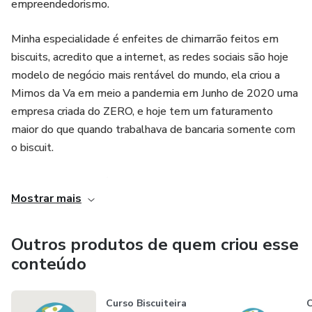
empreendedorismo.
Minha especialidade é enfeites de chimarrão feitos em
biscuits, acredito que a internet, as redes sociais são hoje
modelo de negócio mais rentável do mundo, ela criou a
Mimos da Va em meio a pandemia em Junho de 2020 uma
empresa criada do ZERO, e hoje tem um faturamento
maior do que quando trabalhava de bancaria somente com
o biscuit.
Meu Objetivo aqui é ajudar aquelas pessoas que estão
Mostrar mais
começando no artesanato ou artesãs com dificuldades para
vender seu trabalho na internet.
Outros produtos de quem criou esse
conteúdo
Curso Biscuiteira
C