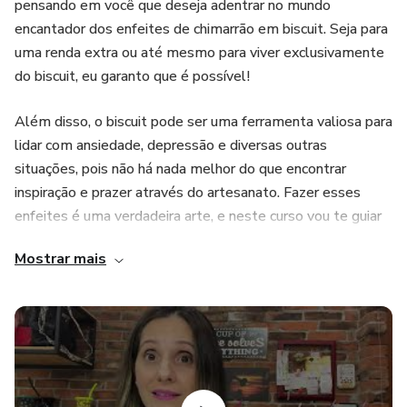
pensando em você que deseja adentrar no mundo
encantador dos enfeites de chimarrão em biscuit. Seja para
uma renda extra ou até mesmo para viver exclusivamente
do biscuit, eu garanto que é possível!
Além disso, o biscuit pode ser uma ferramenta valiosa para
lidar com ansiedade, depressão e diversas outras
situações, pois não há nada melhor do que encontrar
inspiração e prazer através do artesanato. Fazer esses
enfeites é uma verdadeira arte, e neste curso vou te guiar
minuciosamente por todo o processo, desde a lista dos
Mostrar mais
materiais necessários para começar até mesmo onde
comprá-los. Você irá aprender técnicas utilizando moldes,
cortadores e também técnicas exclusivas usando apenas
as suas mãos.
Junte-se a mim nessa jornada de descoberta e
aprendizado. Vou compartilhar todos os segredos do