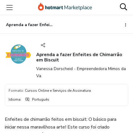
Ir
Ir
Ir
para
para
para
o
o
o
conteúdo
pagamento
rodapé
Aprenda a fazer Enfeites de Chimarrão em Biscuit
principal
Aprenda a fazer Enfeites de Chimarrão
em Biscuit
Vanessa Dorscheid - Empreendedora Mimos da
Va
Formato
:
Cursos Online e Serviços de Assinatura
Idioma
:
Português
Enfeites de chimarrão feitos em biscuit: O básico para
iniciar nessa maravilhosa arte! Este curso foi criado