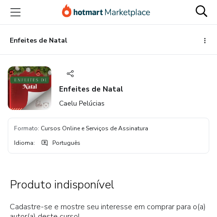
Ir
Ir
Ir
para
para
para
o
o
o
conteúdo
pagamento
rodapé
Enfeites de Natal
principal
Enfeites de Natal
Caelu Pelúcias
Formato
:
Cursos Online e Serviços de Assinatura
Idioma
:
Português
Produto indisponível
Cadastre-se e mostre seu interesse em comprar para o(a)
autor(a) deste curso!