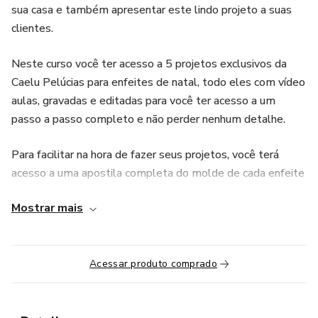
sua casa e também apresentar este lindo projeto a suas
clientes.
Neste curso você ter acesso a 5 projetos exclusivos da
Caelu Pelúcias para enfeites de natal, todo eles com vídeo
aulas, gravadas e editadas para você ter acesso a um
passo a passo completo e não perder nenhum detalhe.
Para facilitar na hora de fazer seus projetos, você terá
acesso a uma apostila completa do molde de cada enfeite
em PDF para você baixar e aplicar, isto vai acelerar o seu
Mostrar mais
processo de produção.
Seja super bem-vinda a família Caelu Pelúcias e quero te
ver na sala de aula.
Acessar produto comprado