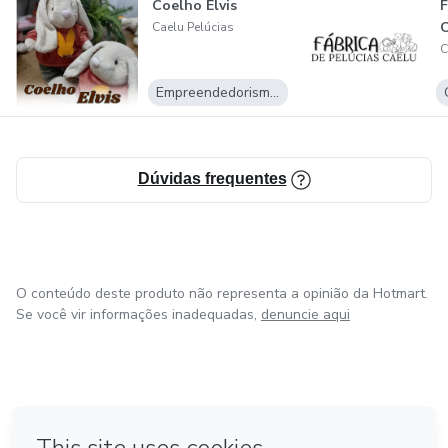
Coelho Elvis
F
C
Caelu Pelúcias
C
Empreendedorismo Digital
Dúvidas frequentes
O conteúdo deste produto não representa a opinião da Hotmart.
Se você vir informações inadequadas,
denuncie aqui