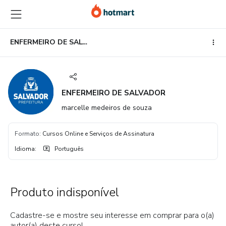
Ir
Ir
Ir
para
para
para
o
o
o
conteúdo
pagamento
rodapé
ENFERMEIRO DE SALVADOR
principal
ENFERMEIRO DE SALVADOR
marcelle medeiros de souza
Formato
:
Cursos Online e Serviços de Assinatura
Idioma
:
Português
Produto indisponível
Cadastre-se e mostre seu interesse em comprar para o(a)
autor(a) deste curso!