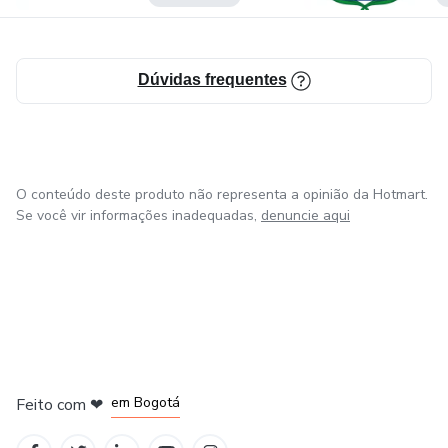
Dúvidas frequentes
O conteúdo deste produto não representa a opinião da Hotmart.
Se você vir informações inadequadas,
denuncie aqui
em Amsterdam
em Madrid
em Bogotá
Feito com
❤
em Belo Horizonte
na Cidade do México