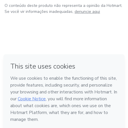
O conteúdo deste produto não representa a opinião da Hotmart.
Se você vir informações inadequadas,
denuncie aqui
em Amsterdam
em Madrid
em Bogotá
Feito com
❤
em Belo Horizonte
na Cidade do México
Conheça a Hotmart
Idioma
Português