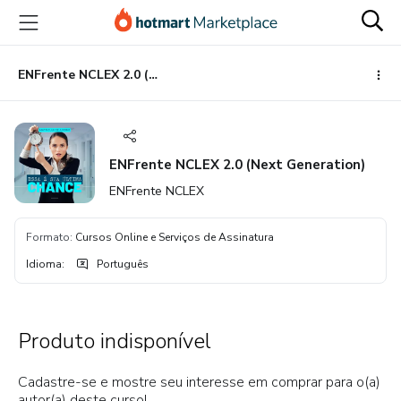
Ir
Ir
Ir
para
para
para
o
o
o
conteúdo
pagamento
rodapé
ENFrente NCLEX 2.0 (Next Generation)
principal
ENFrente NCLEX 2.0 (Next Generation)
ENFrente NCLEX
Formato
:
Cursos Online e Serviços de Assinatura
Idioma
:
Português
Produto indisponível
Cadastre-se e mostre seu interesse em comprar para o(a)
autor(a) deste curso!