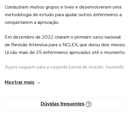
Conduziram muitos grupos e lives e desenvolveram uma
metodologia de estudo para ajudar outros enfermeiros a
conquistarem a aprovação.
Em dezembro de 2022 criaram o primeiro curso nacional
de Revisão Intensiva para o NCLEX, que durou dois meses.
Já são mais de 25 enfermeiros aprovados até o momento.
Agora seguem para a segunda turma de revisão, trazendo
um curso aprimorado em vários aspectos, buscando trazer
Mostrar mais
excelência em cada detalhe.
Dúvidas frequentes