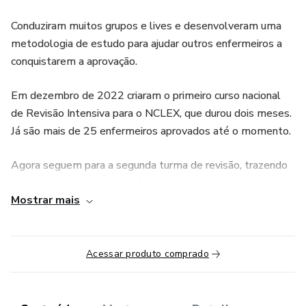
Conduziram muitos grupos e lives e desenvolveram uma
metodologia de estudo para ajudar outros enfermeiros a
conquistarem a aprovação.
Em dezembro de 2022 criaram o primeiro curso nacional
de Revisão Intensiva para o NCLEX, que durou dois meses.
Já são mais de 25 enfermeiros aprovados até o momento.
Agora seguem para a segunda turma de revisão, trazendo
um curso aprimorado em vários aspectos, buscando trazer
Mostrar mais
excelência em cada detalhe.
Acessar produto comprado