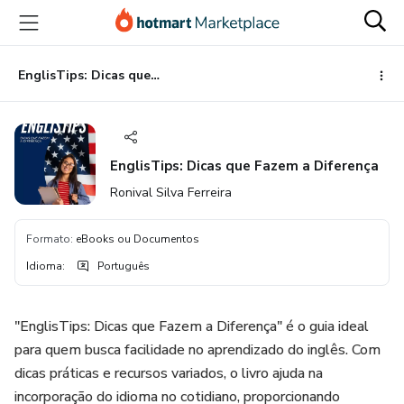
Ir
Ir
Ir
para
para
para
o
o
o
conteúdo
pagamento
rodapé
EnglisTips: Dicas que Fazem a Diferença
principal
EnglisTips: Dicas que Fazem a Diferença
Ronival Silva Ferreira
Formato
:
eBooks ou Documentos
Idioma
:
Português
"EnglisTips: Dicas que Fazem a Diferença" é o guia ideal
para quem busca facilidade no aprendizado do inglês. Com
dicas práticas e recursos variados, o livro ajuda na
incorporação do idioma no cotidiano, proporcionando