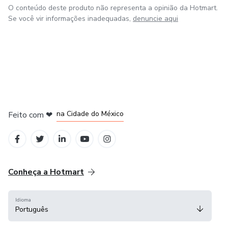
O conteúdo deste produto não representa a opinião da Hotmart.
Se você vir informações inadequadas,
denuncie aqui
em Bogotá
em Amsterdam
em Madrid
na Cidade do México
Feito com
❤
em Belo Horizonte
Conheça a Hotmart
Idioma
Português