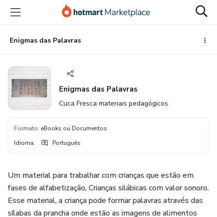
Ir
Ir
Ir
para
para
para
o
o
o
conteúdo
pagamento
rodapé
Enigmas das Palavras
principal
Enigmas das Palavras
Cuca Fresca materiais pedagógicos
Formato
:
eBooks ou Documentos
Idioma
:
Português
Um material para trabalhar com crianças que estão em
fases de alfabetização, Crianças silábicas com valor sonoro.
Esse material, a criança pode formar palavras através das
sílabas da prancha onde estão as imagens de alimentos