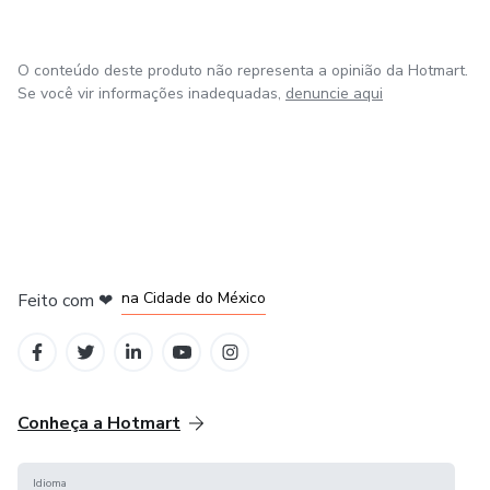
O conteúdo deste produto não representa a opinião da Hotmart.
Se você vir informações inadequadas,
denuncie aqui
em Bogotá
em Amsterdam
em Madrid
na Cidade do México
Feito com
❤
em Belo Horizonte
Conheça a Hotmart
Idioma