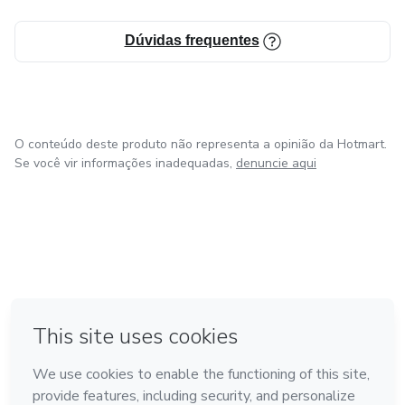
Dúvidas frequentes
-
-
O conteúdo deste produto não representa a opinião da Hotmart.
Se você vir informações inadequadas,
denuncie aqui
em Amsterdam
em Madrid
em Bogotá
Feito com
❤
em Belo Horizonte
na Cidade do México