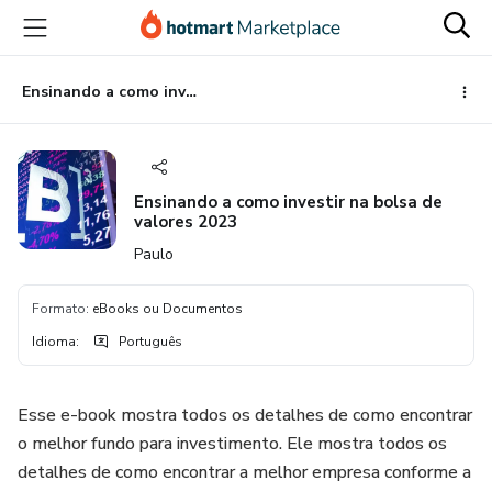
Ir
Ir
Ir
para
para
para
o
o
o
conteúdo
pagamento
rodapé
Ensinando a como investir na bolsa de valores 2023
principal
Ensinando a como investir na bolsa de
valores 2023
Paulo
Formato
:
eBooks ou Documentos
Idioma
:
Português
Esse e-book mostra todos os detalhes de como encontrar
o melhor fundo para investimento. Ele mostra todos os
detalhes de como encontrar a melhor empresa conforme a