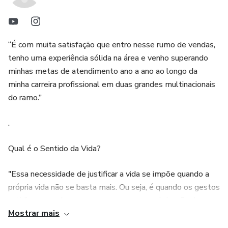
“É com muita satisfação que entro nesse rumo de vendas,
tenho uma experiência sólida na área e venho superando
minhas metas de atendimento ano a ano ao longo da
minha carreira profissional em duas grandes multinacionais
do ramo.”
.
Qual é o Sentido da Vida?
"Essa necessidade de justificar a vida se impõe quando a
própria vida não se basta mais. Ou seja, é quando os gestos
cotidianos perdem sua graça que surge a obrigação de
Mostrar mais
fundamentar a vida por outra coisa do que ela mesma."
(Calligaris)