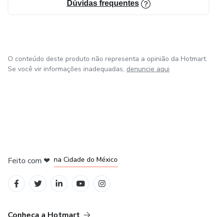
Dúvidas frequentes
O conteúdo deste produto não representa a opinião da Hotmart.
Se você vir informações inadequadas,
denuncie aqui
em Bogotá
em Amsterdam
em Madrid
na Cidade do México
Feito com
❤
em Belo Horizonte
Conheça a Hotmart