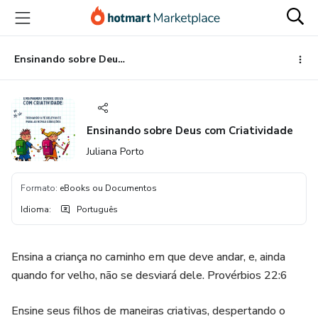
Ir
Ir
Ir
para
para
para
o
o
o
conteúdo
pagamento
rodapé
Ensinando sobre Deus com Criatividade
principal
Ensinando sobre Deus com Criatividade
Juliana Porto
Formato
:
eBooks ou Documentos
Idioma
:
Português
Ensina a criança no caminho em que deve andar, e, ainda
quando for velho, não se desviará dele. Provérbios 22:6
Ensine seus filhos de maneiras criativas, despertando o