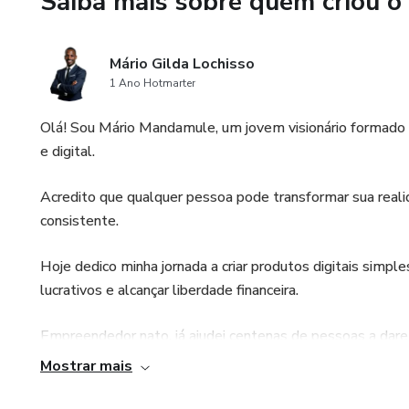
Saiba mais sobre quem criou o
Para tutores iniciantes ou ex
que já tem experiência com cãe
Mário Gilda Lochisso
1 Ano Hotmarter
Foco no bem-estar do cachorr
aprendizado divertido e sem e
Olá! Sou Mário Mandamule, um jovem visionário formado
e digital.
Resultados rápidos e duradour
progressos em pouco tempo.
Acredito que qualquer pessoa pode transformar sua reali
consistente.
Benefícios do Treinamento
Hoje dedico minha jornada a criar produtos digitais simples
Segurança: Um cachorro que 
lucrativos e alcançar liberdade financeira.
situações de risco.
Empreendedor nato, já ajudei centenas de pessoas a dar
Harmonia em casa: Menos bag
soluções simples, eficientes e acessíveis que Combina co
Mostrar mais
adequado.
sou apaixonado por ensinar, criei este PROJETO para mo