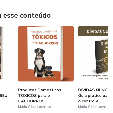
ada sessão de treinamento é uma oportunidade para se
et.
u esse conteúdo
m grandes sonhos e poucos recursos.
Produtos Domesticos
DÍVIDAS NUNCA M
SEU
TOXICOS para o
Guia pratico para
CACHORROS
o controle...
Mário Gilda Lochisso
Mário Gilda Lochisso