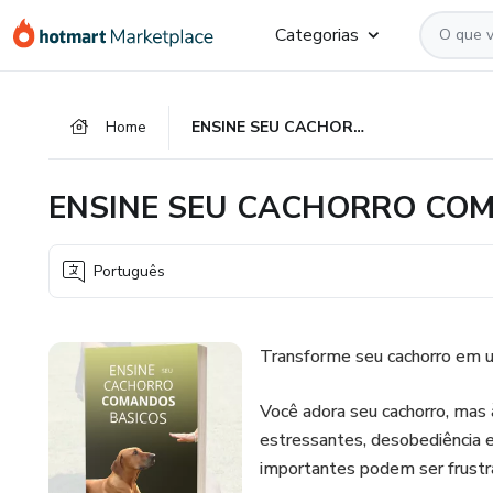
Ir
Ir
Ir
Categorias
para
para
para
o
o
o
conteúdo
pagamento
rodapé
Home
ENSINE SEU CACHORRO COMANDOS BASICOS
principal
ENSINE SEU CACHORRO CO
Português
Transforme seu cachorro em
Você adora seu cachorro, mas
estressantes, desobediência e
importantes podem ser frustra