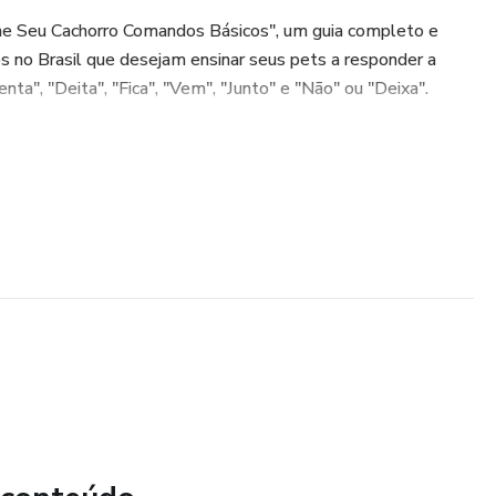
e Seu Cachorro Comandos Básicos", um guia completo e
os no Brasil que desejam ensinar seus pets a responder a
a", "Deita", "Fica", "Vem", "Junto" e "Não" ou "Deixa".
te ebook?
ra ensinar cada comando de forma simples e eficaz.
forço positivo, sem gritos ou punições.
muns, como falta de atenção ou ansiedade do cachorro.
ortalecer o vínculo entre você e seu pet.
nto: ambiente ideal, recompensas e ferramentas úteis.
cê?