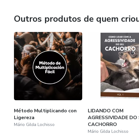
Fortalecimento do vínculo: C
de renda, mesmo começando do zero.
conectar ainda mais com seu p
Outros produtos de quem crio
Meu propósito é claro: Ajudar de forma prática, quem te
Método Multiplicando con
LIDANDO COM
Ligereza
AGRESSIVIDADE DO 
CACHORRO
Mário Gilda Lochisso
Mário Gilda Lochisso