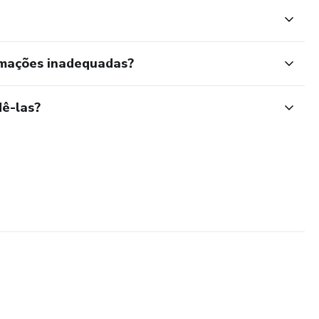
rmações inadequadas?
ê-las?