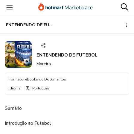
Ir
Ir
Ir
para
para
para
o
o
o
conteúdo
pagamento
rodapé
ENTENDENDO DE FUTEBOL
principal
ENTENDENDO DE FUTEBOL
Moreira
Formato
:
eBooks ou Documentos
Idioma
:
Português
Sumário
Introdução ao Futebol