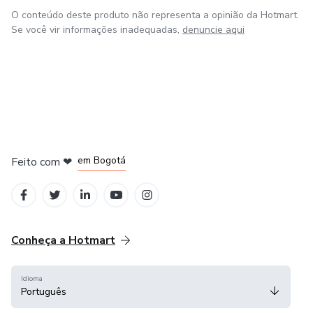
O conteúdo deste produto não representa a opinião da Hotmart.
Se você vir informações inadequadas,
denuncie aqui
em Amsterdam
em Madrid
em Bogotá
Feito com
❤
em Belo Horizonte
na Cidade do México
Conheça a Hotmart
Idioma
Português