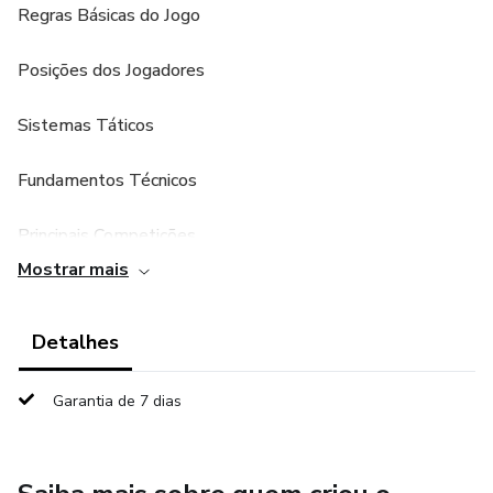
Regras Básicas do Jogo
Posições dos Jogadores
Sistemas Táticos
Fundamentos Técnicos
Principais Competições
Mostrar mais
Como Analisar uma Partida
Detalhes
Futebol Moderno
Curiosidades e Termos do Futebol
Garantia de 7 dias
Conclusão