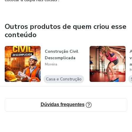
Outros produtos de quem criou esse
conteúdo
Construção Civil
A
Descomplicada
v
m
Moreira
M
f
Casa e Construção
Dúvidas frequentes