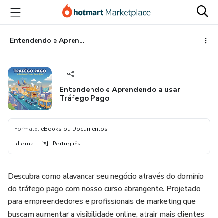
Ir
Ir
Ir
para
para
para
o
o
o
conteúdo
pagamento
rodapé
Entendendo e Aprendendo a usar Tráfego Pago
principal
Entendendo e Aprendendo a usar
Tráfego Pago
Formato
:
eBooks ou Documentos
Idioma
:
Português
Descubra como alavancar seu negócio através do domínio
do tráfego pago com nosso curso abrangente. Projetado
para empreendedores e profissionais de marketing que
buscam aumentar a visibilidade online, atrair mais clientes