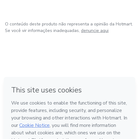
O conteúdo deste produto não representa a opinião da Hotmart.
Se você vir informações inadequadas,
denuncie aqui
em Bogotá
em Amsterdam
em Madrid
na Cidade do México
Feito com
❤
em Belo Horizonte
Conheça a Hotmart