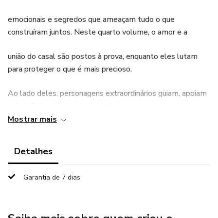
emocionais e segredos que ameaçam tudo o que
construíram juntos. Neste quarto volume, o amor e a
união do casal são postos à prova, enquanto eles lutam
para proteger o que é mais precioso.
Ao lado deles, personagens extraordinários guiam, apoiam
e desafiam cada passo da jornada:
Mostrar mais
Helena Duarte, psicóloga corporativa, analisa
comportamentos e desvenda manipulações invisíveis.
Detalhes
Arthur Ramos, criador de tecnologias de
Garantia de 7 dias
autoconhecimento, oferece ferramentas que expandem a
percepção do casal sobre si mesmos e sobre os inimigos.