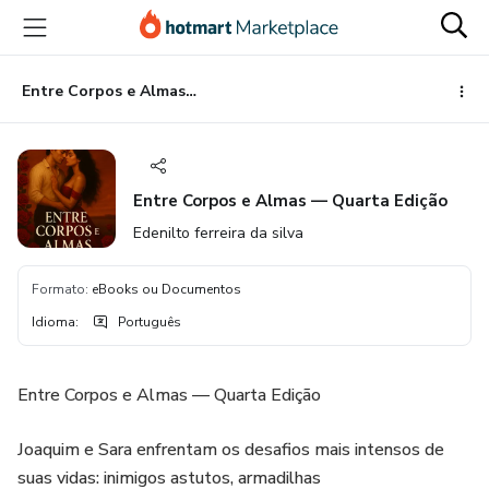
Ir
Ir
Ir
para
para
para
o
o
o
conteúdo
pagamento
rodapé
Entre Corpos e Almas — Quarta Edição
principal
Entre Corpos e Almas — Quarta Edição
Edenilto ferreira da silva
Formato
:
eBooks ou Documentos
Idioma
:
Português
Entre Corpos e Almas — Quarta Edição
Joaquim e Sara enfrentam os desafios mais intensos de
suas vidas: inimigos astutos, armadilhas