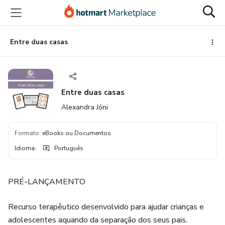
Ir
Ir
Ir
para
para
para
o
o
o
conteúdo
pagamento
rodapé
Entre duas casas
principal
Entre duas casas
Alexandra Jóni
Formato
:
eBooks ou Documentos
Idioma
:
Português
PRÉ-LANÇAMENTO
Recurso terapêutico desenvolvido para ajudar crianças e
adolescentes aquando da separação dos seus pais.