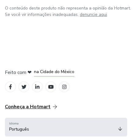
O conteúdo deste produto não representa a opinião da Hotmart.
Se você vir informações inadequadas,
denuncie aqui
em Bogotá
em Amsterdam
em Madrid
na Cidade do México
Feito com
❤
em Belo Horizonte
Conheça a Hotmart
Idioma
Português