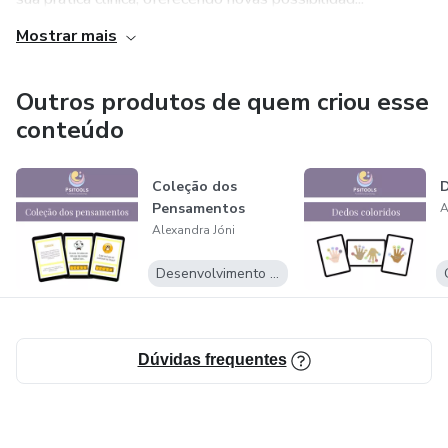
Mostrar mais
Outros produtos de quem criou esse
conteúdo
Coleção dos
D
Pensamentos
A
Alexandra Jóni
Desenvolvimento Pessoal
Dúvidas frequentes