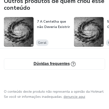
Outros produtos de quem criou esse
conteúdo
7 A Centelha que
5
não Deveria Existrir
G
Geral
Dúvidas frequentes
O conteúdo deste produto não representa a opinião da Hotmart.
Se você vir informações inadequadas,
denuncie aqui