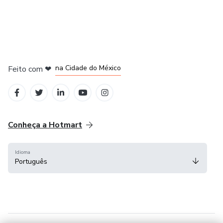
em Bogotá
em Amsterdam
em Madrid
na Cidade do México
Feito com
❤
em Belo Horizonte
Conheça a Hotmart
Idioma
Português