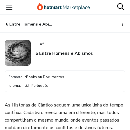
Ir
Ir
Ir
para
para
para
o
o
o
conteúdo
pagamento
rodapé
6 Entre Homens e Abismos
principal
6 Entre Homens e Abismos
Formato
:
eBooks ou Documentos
Idioma
:
Português
As Histórias de Cântico seguem uma única linha do tempo
contínua. Cada livro revela uma era diferente, mas todos
compartilham o mesmo mundo, onde eventos passados
moldam diretamente os conflitos e destinos futuros.