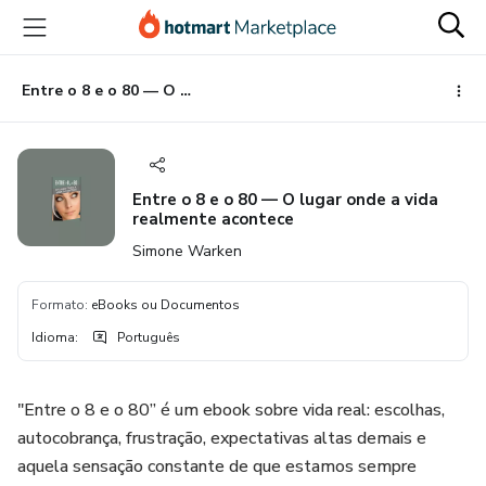
Ir
Ir
Ir
para
para
para
o
o
o
conteúdo
pagamento
rodapé
Entre o 8 e o 80 — O lugar onde a vida realmente acontece
principal
Entre o 8 e o 80 — O lugar onde a vida
realmente acontece
Simone Warken
Formato
:
eBooks ou Documentos
Idioma
:
Português
"Entre o 8 e o 80” é um ebook sobre vida real: escolhas,
autocobrança, frustração, expectativas altas demais e
aquela sensação constante de que estamos sempre