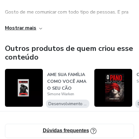
Gosto de me comunicar com todo tipo de pessoas. E pra
isso uso uma linguagem de fácil compreensão, acessível à
Mostrar mais
todos!
Você pode seguir minhas redes sociais e assim conhecer
Outros produtos de quem criou esse
um pouco mais sobre o que faço. E também podemos
conteúdo
compartilhar experiências juntos!
AME SUA FAMÍLIA
COMO VOCÊ AMA
S
O SEU CÃO
Simone Warken
Desenvolvimento Pessoal
Dúvidas frequentes