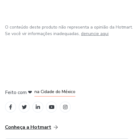
O conteúdo deste produto não representa a opinião da Hotmart.
Se você vir informações inadequadas,
denuncie aqui
em Bogotá
em Amsterdam
em Madrid
na Cidade do México
Feito com
❤
em Belo Horizonte
Conheça a Hotmart