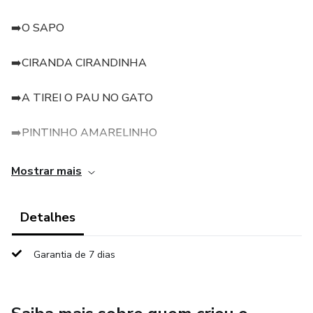
➡️O SAPO
➡️CIRANDA CIRANDINHA
➡️A TIREI O PAU NO GATO
➡️PINTINHO AMARELINHO
➡️PIRULITO QUE BATE BATE
Mostrar mais
➡️PEIXE
Detalhes
➡️A CANOA VIROU
Garantia de 7 dias
➡️SE ESSA RUA FOSSE MINHA
➡️O CRAVO E A ROSA