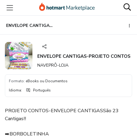
Ir
Ir
Ir
para
para
para
o
o
o
conteúdo
pagamento
rodapé
ENVELOPE CANTIGAS-PROJETO CONTOS
principal
ENVELOPE CANTIGAS-PROJETO CONTOS
NAVEPRÔ-LOJA
Formato
:
eBooks ou Documentos
Idioma
:
Português
PROJETO CONTOS-ENVELOPE CANTIGASSão 23
Cantigas!!
➡️BORBOLETINHA