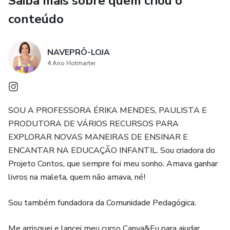
Saiba mais sobre quem criou o
conteúdo
➡️A BARATA
➡️ESCRAVO DE JÓ
NAVEPRÔ-LOJA
4 Ano Hotmarter
➡️MARIANA
➡️A DONA ARANHA
SOU A PROFESSORA ÉRIKA MENDES, PAULISTA E
PRODUTORA DE VÁRIOS RECURSOS PARA
➡️LAVA A MÃO
EXPLORAR NOVAS MANEIRAS DE ENSINAR E
➡️QUEM ESTÁ FELIZ
ENCANTAR NA EDUCAÇÃO INFANTIL. Sou criadora do
Projeto Contos, que sempre foi meu sonho. Amava ganhar
➡️A CANOA VIROU
livros na maleta, quem não amava, né!
➡️BRILHA ESTRELINHA
Sou também fundadora da Comunidade Pedagógica.
➡️SITIO DO SEU LOBATO
Me arrisquei e lancei meu curso Canva&Eu para ajudar