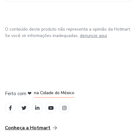
O conteúdo deste produto não representa a opinião da Hotmart.
Se você vir informações inadequadas,
denuncie aqui
em Bogotá
em Amsterdam
em Madrid
na Cidade do México
Feito com
❤
em Belo Horizonte
Conheça a Hotmart