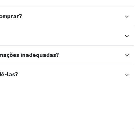
comprar?
rmações inadequadas?
ê-las?