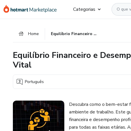
Ir
Ir
Ir
Categorias
para
para
para
o
o
o
conteúdo
pagamento
rodapé
Home
Equilíbrio Financeiro e Desempenho Profissional: Uma Conexão Vital
principal
Equilíbrio Financeiro e Desem
Vital
Português
Descubra como o bem-estar fi
ambiente de trabalho. Este gui
financeira e desempenho profis
para todas as faixas etárias. 