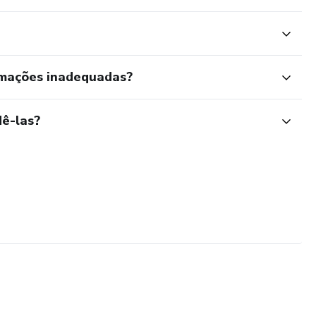
rmações inadequadas?
ê-las?