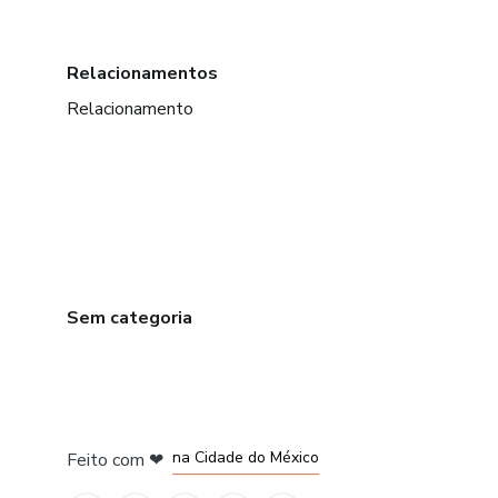
Relacionamentos
Relacionamento
Sem categoria
em Bogotá
em Amsterdam
em Madrid
na Cidade do México
Feito com
❤
em Belo Horizonte