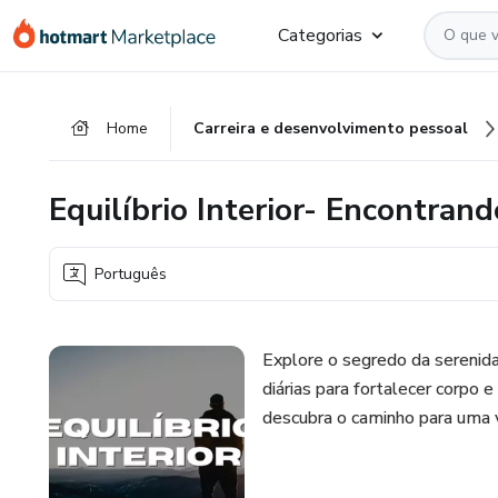
Ir
Ir
Ir
Categorias
para
para
para
o
o
o
conteúdo
pagamento
rodapé
Home
Carreira e desenvolvimento pessoal
principal
Equilíbrio Interior- Encontra
Português
Explore o segredo da serenida
diárias para fortalecer corpo
descubra o caminho para uma vi