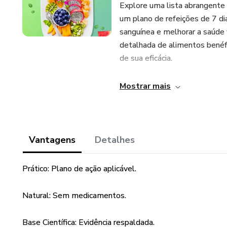
Explore uma lista abrangente
um plano de refeições de 7 di
sanguínea e melhorar a saúde
detalhada de alimentos benéfi
de sua eficácia.
Além disso, descubra como um e
Mostrar mais
técnicas de gerenciamento do
lembre-se, sempre é fundament
mudanças significativas em sua
Vantagens
Detalhes
Se você deseja uma transforma
apenas 7 dias, este eBook é a
Prático: Plano de ação aplicável.
completo para a saúde sexual 
experimente os benefícios de
Natural: Sem medicamentos.
Base Científica: Evidência respaldada.