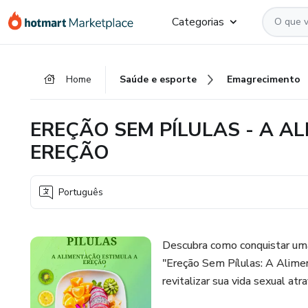
Ir
Ir
Ir
Categorias
para
para
para
o
o
o
conteúdo
pagamento
rodapé
Home
Saúde e esporte
Emagrecimento
principal
EREÇÃO SEM PÍLULAS - A A
EREÇÃO
Português
Descubra como conquistar um
"Ereção Sem Pílulas: A Alime
revitalizar sua vida sexual at