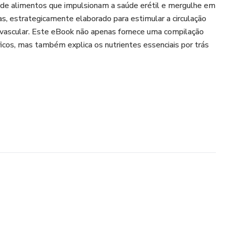
 de alimentos que impulsionam a saúde erétil e mergulhe em
as, estrategicamente elaborado para estimular a circulação
 vascular. Este eBook não apenas fornece uma compilação
cos, mas também explica os nutrientes essenciais por trás
stilo de vida saudável, incluindo atividade física regular e
 estresse, pode impactar positivamente sua ereção. E
al consultar profissionais de saúde antes de fazer
 dieta.
ção real em sua saúde erétil e revigorar sua vida sexual em
 sua bússola. Prepare-se para descobrir um caminho
por meio do planejamento alimentar. Inicie sua jornada hoje e
 uma ereção saudável e estimulada!