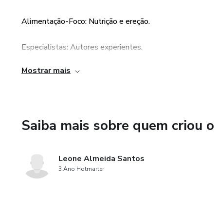
Alimentação-Foco: Nutrição e ereção.
Especialistas: Autores experientes.
Mostrar mais
Acessível: Linguagem clara e compreensível.
Resultados Rápidos: Melhorias em 7 dias.
Saiba mais sobre quem criou o
Variedade Alimentar: Amplas opções.
Plano de Refeições: Guia de 7 dias.
Leone Almeida Santos
3 Ano Hotmarter
Abordagem Holística: Estilo de vida incluído.
Personalização: Adaptável às preferências.