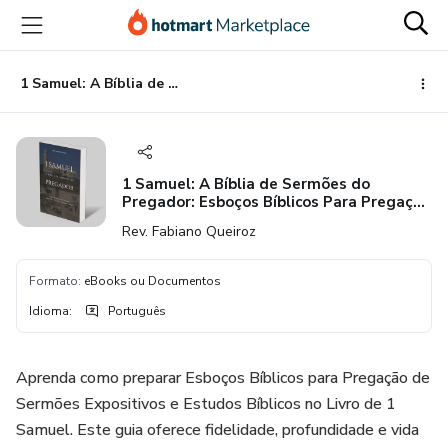
Ir
Ir
Ir
para
para
para
o
o
o
conteúdo
pagamento
rodapé
1 Samuel: A Bíblia de Sermões do Pregador: Esboços Bíblicos Para Pregação e Estudos Bíblicos
principal
1 Samuel: A Bíblia de Sermões do
Pregador: Esboços Bíblicos Para Pregação
e Estudos Bíblicos
Rev. Fabiano Queiroz
Formato
:
eBooks ou Documentos
Idioma
:
Português
Aprenda como preparar Esboços Bíblicos para Pregação de
Sermões Expositivos e Estudos Bíblicos no Livro de 1
Samuel. Este guia oferece fidelidade, profundidade e vida