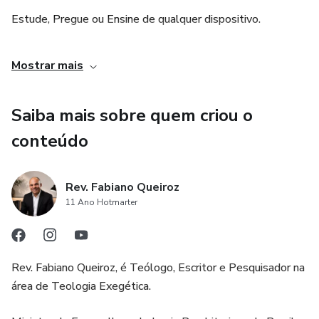
Estude, Pregue ou Ensine de qualquer dispositivo.
☼ Estrutura Clara e Didática para a Pregação de Sermões
Expositivos.
Estude em e Prepare seu Sermão de Qualquer Lugar.
Mostrar mais
☼ Exegese bíblica com Interpretação fiel e cuidadosa do
Hebraico e Grego.
Saiba mais sobre quem criou o
☼ Citações esclarecedoras de Escritores, Filósofos,
conteúdo
Pregadores e Teólogos.
🎯 Como você pode utilizar este Livro de Sermões:
Rev. Fabiano Queiroz
11 Ano Hotmarter
☼ Manual de Teologia Bíblica de 1 Samuel
☼ Comentário Bíblico de 1 Samuel
Rev. Fabiano Queiroz, é Teólogo, Escritor e Pesquisador na
área de Teologia Exegética.
☼ Manual de Estudo Bíblico Profundo de 1 Samuel