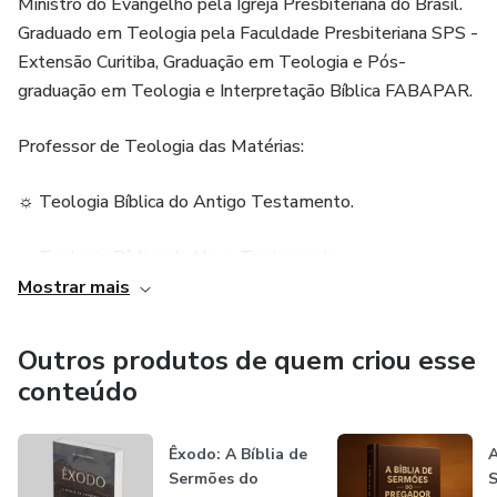
Ministro do Evangelho pela Igreja Presbiteriana do Brasil.
☼ Ferramenta de Ensino Para Escolas Bíblicas e
Graduado em Teologia pela Faculdade Presbiteriana SPS -
Discipulado
Extensão Curitiba, Graduação em Teologia e Pós-
graduação em Teologia e Interpretação Bíblica FABAPAR.
☼ Base Para Séries de Sermões ou Grupos de Estudo
Professor de Teologia das Matérias:
☼ Treinamento e Formação de Líderes em oficinas de
homilética
☼ Teologia Bíblica do Antigo Testamento.
☼ Manual de referência para Pastores, Pregadores,
☼ Teologia Bíblica do Novo Testamento
Pesquisadores e Líderes
Mostrar mais
☼ Teologia Contextual
Outros produtos de quem criou esse
☼ Religiões Comparadas
conteúdo
☼ Pregação Expositiva.
Êxodo: A Bíblia de
A
Artigos Publicados:
Sermões do