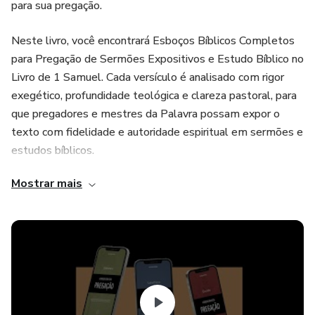
para sua pregação.
Neste livro, você encontrará Esboços Bíblicos Completos
para Pregação de Sermões Expositivos e Estudo Bíblico no
Livro de 1 Samuel. Cada versículo é analisado com rigor
exegético, profundidade teológica e clareza pastoral, para
que pregadores e mestres da Palavra possam expor o
texto com fidelidade e autoridade espiritual em sermões e
estudos bíblicos.
Mostrar mais
O Livro de 1 Samuel apresenta grandes personagens:
Samuel, o profeta fiel; Saul, o rei que perdeu a coroa por
desobediência; e Davi, o homem segundo o coração de
Deus. Por trás dessas narrativas, está o Deus que conduz a
história, levanta líderes e exige obediência.
✔ O que você encontrará neste Livro de Sermões: