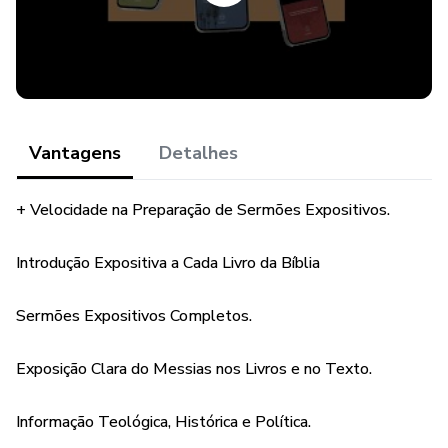
☼ Introdução teológica robusta ao livro da bíblia, escrita
com simplicidade e precisão
☼ Pesquisa arqueológica, cultural, geográfica, histórica,
política e teológica de cada livro da Bíblia
Vantagens
Detalhes
☼ Mensagem central, propósito e estrutura literária
+ Velocidade na Preparação de Sermões Expositivos.
☼ A apresentação explícita de Cristo e do Evangelho em
cada livro
Introdução Expositiva a Cada Livro da Bíblia
☼ Dezenas de esboços bíblicos completos, com tese,
Sermões Expositivos Completos.
objetivo, mensagem central, narrativa, exegese, citação e
aplicação
Exposição Clara do Messias nos Livros e no Texto.
☼ Conclusões que edificam, confrontam e conduzem à
Informação Teológica, Histórica e Política.
prática da fé