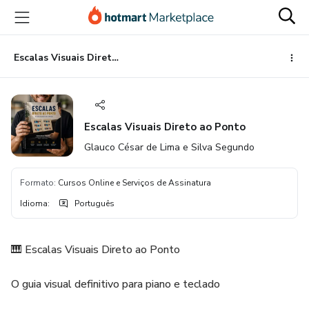
Ir
Ir
Ir
para
para
para
o
o
o
conteúdo
pagamento
rodapé
Escalas Visuais Direto ao Ponto
principal
Escalas Visuais Direto ao Ponto
Glauco César de Lima e Silva Segundo
Formato
:
Cursos Online e Serviços de Assinatura
Idioma
:
Português
🎹 Escalas Visuais Direto ao Ponto
O guia visual definitivo para piano e teclado