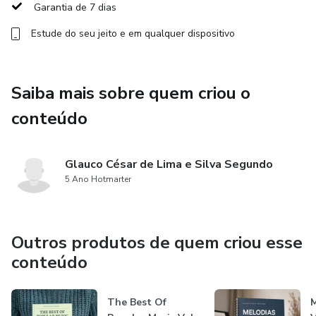
Garantia de 7 dias
Didática totalmente visual, intuitiva e objetiva
Estude do seu jeito e em qualquer dispositivo
Organização clara que facilita a memorização imediata
Ideal para estudo, consulta rápida e revisão
Saiba mais sobre quem criou o
conteúdo
Elimina dúvidas comuns sobre formação, desenho e
aplicação das escalas
Glauco César de Lima e Silva Segundo
Funciona tanto para piano acústico, digital ou teclado
5 Ano Hotmarter
📘 O que você vai encontrar:
Outros produtos de quem criou esse
Escalas maiores e menores
conteúdo
Escalas clássicas fundamentais
The Best Of
M