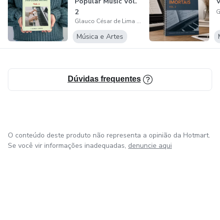
Escalas brasileiras
Popular Music Vol.
V
2
Glauco César de Lima e Silva Segundo
Escalas de jazz
Música e Artes
Escalas de blues
Padrões organizados para visualizar, memorizar e aplicar
Dúvidas frequentes
Um verdadeiro mapa completo do teclado
👤 Para quem é este produto?
O conteúdo deste produto não representa a opinião da Hotmart.
Se você vir informações inadequadas,
denuncie aqui
Iniciantes que querem aprender do jeito certo
Estudantes intermediários que têm dúvidas com escalas
Pianistas e tecladistas que querem agilidade, clareza e
segurança