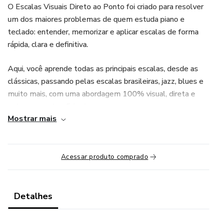
O Escalas Visuais Direto ao Ponto foi criado para resolver
um dos maiores problemas de quem estuda piano e
teclado: entender, memorizar e aplicar escalas de forma
rápida, clara e definitiva.
Aqui, você aprende todas as principais escalas, desde as
clássicas, passando pelas escalas brasileiras, jazz, blues e
muito mais, com uma abordagem 100% visual, direta e
extremamente eficiente.
Mostrar mais
Nada de explicações confusas ou excesso de teoria.
A didática foi pensada para que você bata o olho e já saiba
Acessar produto comprado
exatamente como tocar a escala, em qualquer tonalidade,
no piano ou no teclado.
Detalhes
🔍 O que torna este material diferente?