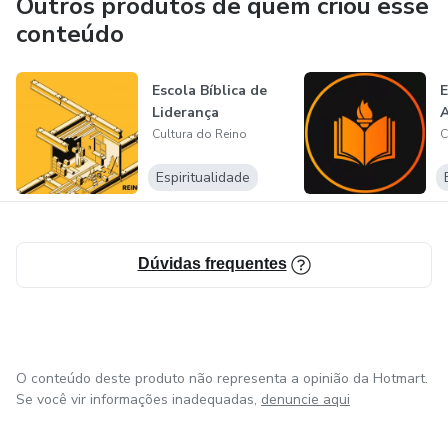
Outros produtos de quem criou esse
conteúdo
Escola Bíblica de
E
Liderança
A
Cultura do Reino
C
Espiritualidade
Dúvidas frequentes
O conteúdo deste produto não representa a opinião da Hotmart.
Se você vir informações inadequadas,
denuncie aqui