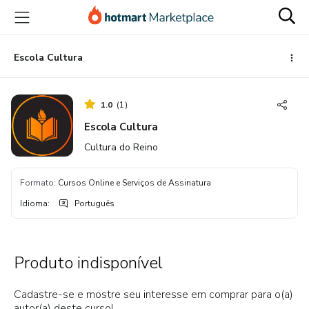
Ir
Ir
Ir
para
para
para
o
o
o
conteúdo
pagamento
rodapé
Escola Cultura
principal
1.0
(
1
)
Escola Cultura
Cultura do Reino
Formato
:
Cursos Online e Serviços de Assinatura
Idioma
:
Português
Produto indisponível
Cadastre-se e mostre seu interesse em comprar para o(a)
autor(a) deste curso!