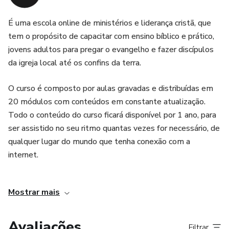
É uma escola online de ministérios e liderança cristã, que
tem o propósito de capacitar com ensino bíblico e prático,
jovens adultos para pregar o evangelho e fazer discípulos
da igreja local até os confins da terra.
O curso é composto por aulas gravadas e distribuídas em
20 módulos com conteúdos em constante atualização.
Todo o conteúdo do curso ficará disponível por 1 ano, para
ser assistido no seu ritmo quantas vezes for necessário, de
qualquer lugar do mundo que tenha conexão com a
internet.
SEJA CAPACITADO, TREINADO E ATIVADO PARA
Mostrar mais
PREGAR O EVANGELHO E FAZER DISCÍPULOS COM
FRUTOS DE VERDADE
Avaliações
Filtrar