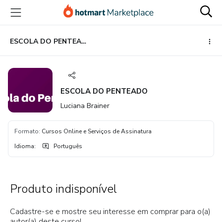
Ir
Ir
Ir
para
para
para
o
o
o
conteúdo
pagamento
rodapé
ESCOLA DO PENTEADO
principal
ESCOLA DO PENTEADO
Luciana Brainer
Formato
:
Cursos Online e Serviços de Assinatura
Idioma
:
Português
Produto indisponível
Cadastre-se e mostre seu interesse em comprar para o(a)
autor(a) deste curso!