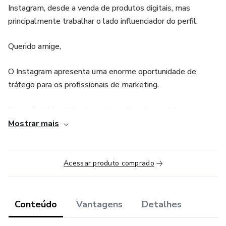
Instagram, desde a venda de produtos digitais, mas
principalmente trabalhar o lado influenciador do perfil.
Querido amige,
O Instagram apresenta uma enorme oportunidade de
tráfego para os profissionais de marketing.
Se você está vendendo qualquer tipo de produto ou
serviço, o Instagram deve fazer parte de sua estratégia de
Mostrar mais
marketing. É a maneira mais eficaz, caso contrário você
estará deixando muito dinheiro na mesa se descartar o
Instagram.
Acessar produto comprado
Ficou interessado agora, certo?
Conteúdo
Vantagens
Detalhes
ESSE É UM GUIA COMPLETO COM DIVERSAS