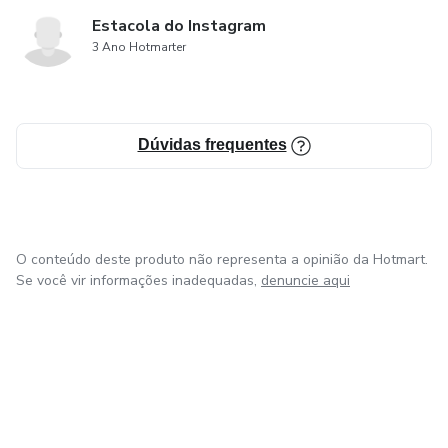
Estacola do Instagram
3 Ano Hotmarter
Dúvidas frequentes
O conteúdo deste produto não representa a opinião da Hotmart.
Se você vir informações inadequadas,
denuncie aqui
em Bogotá
em Amsterdam
em Madrid