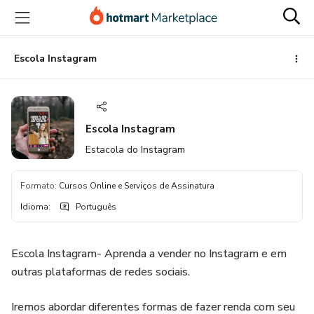
Ir
Ir
Ir
para
para
para
o
o
o
conteúdo
pagamento
rodapé
Escola Instagram
principal
Escola Instagram
Estacola do Instagram
Formato
:
Cursos Online e Serviços de Assinatura
Idioma
:
Português
Escola Instagram- Aprenda a vender no Instagram e em
outras plataformas de redes sociais.
Iremos abordar diferentes formas de fazer renda com seu