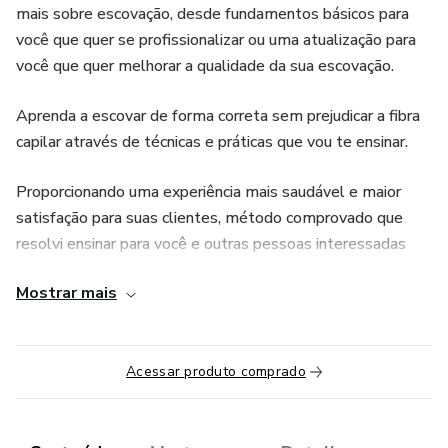
mais sobre escovação, desde fundamentos básicos para
você que quer se profissionalizar ou uma atualização para
você que quer melhorar a qualidade da sua escovação.
Aprenda a escovar de forma correta sem prejudicar a fibra
capilar através de técnicas e práticas que vou te ensinar.
Proporcionando uma experiência mais saudável e maior
satisfação para suas clientes, método comprovado que
resolvi ensinar para você e outras pessoas interessadas
em fazer uma escovação de sucesso, e o mais importante,
Mostrar mais
saudável para o seu couro cabeludo e fibra capilar.
Acessar produto comprado