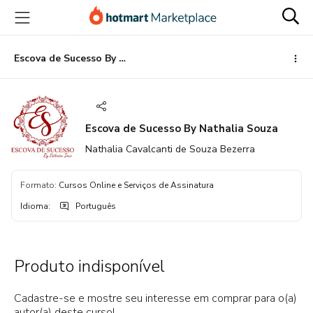
Ir
Ir
Ir
para
para
para
o
o
o
conteúdo
pagamento
rodapé
Escova de Sucesso By Nathalia Souza
principal
Escova de Sucesso By Nathalia Souza
Nathalia Cavalcanti de Souza Bezerra
Formato
:
Cursos Online e Serviços de Assinatura
Idioma
:
Português
Produto indisponível
Cadastre-se e mostre seu interesse em comprar para o(a)
autor(a) deste curso!