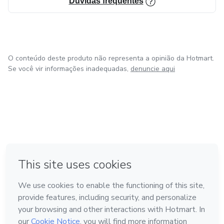
Dúvidas frequentes
O conteúdo deste produto não representa a opinião da Hotmart.
Se você vir informações inadequadas,
denuncie aqui
em Amsterdam
em Madrid
em Bogotá
Feito com
❤
em Belo Horizonte
na Cidade do México
Conheça a Hotmart