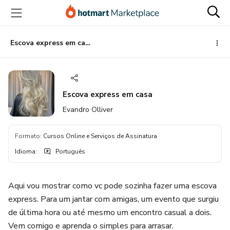
Ir
Ir
Ir
para
para
para
o
o
o
conteúdo
pagamento
rodapé
Escova express em casa
principal
Escova express em casa
Evandro Olliver
Formato
:
Cursos Online e Serviços de Assinatura
Idioma
:
Português
Aqui vou mostrar como vc pode sozinha fazer uma escova
express. Para um jantar com amigas, um evento que surgiu
de última hora ou até mesmo um encontro casual a dois.
Vem comigo e aprenda o simples para arrasar.