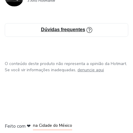
3 Ano Hotmarter
Dúvidas frequentes
O conteúdo deste produto não representa a opinião da Hotmart.
Se você vir informações inadequadas,
denuncie aqui
em Bogotá
em Amsterdam
em Madrid
na Cidade do México
Feito com
❤
em Belo Horizonte