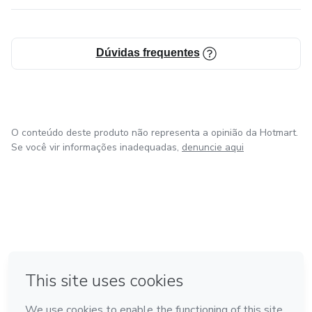
Dúvidas frequentes
O conteúdo deste produto não representa a opinião da Hotmart.
Se você vir informações inadequadas,
denuncie aqui
em Amsterdam
em Madrid
em Bogotá
Feito com
❤
em Belo Horizonte
na Cidade do México