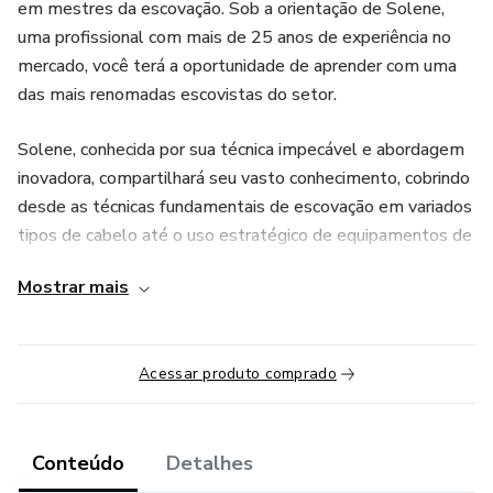
em mestres da escovação. Sob a orientação de Solene,
uma profissional com mais de 25 anos de experiência no
mercado, você terá a oportunidade de aprender com uma
das mais renomadas escovistas do setor.
Solene, conhecida por sua técnica impecável e abordagem
inovadora, compartilhará seu vasto conhecimento, cobrindo
desde as técnicas fundamentais de escovação em variados
tipos de cabelo até o uso estratégico de equipamentos de
última geração. Com Solene, você explorará métodos de
Mostrar mais
lavagem que não apenas limpam, mas também nutrem e
revitalizam os fios, garantindo um resultado que combina
saúde e beleza.
Acessar produto comprado
Este curso é mais do que uma jornada educacional; é uma
imersão na arte da escovação, enriquecida pelas dicas
profissionais e segredos de sucesso de Solene. Ideal para
Conteúdo
Detalhes
quem está começando na carreira de escovista e deseja se