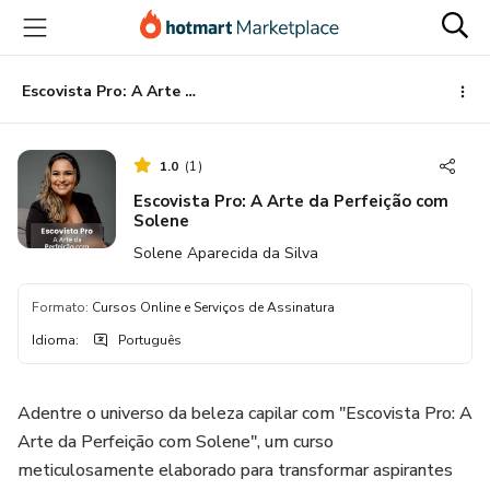
Ir
Ir
Ir
para
para
para
o
o
o
conteúdo
pagamento
rodapé
Escovista Pro: A Arte da Perfeição com Solene
principal
1.0
(
1
)
Escovista Pro: A Arte da Perfeição com
Solene
Solene Aparecida da Silva
Formato
:
Cursos Online e Serviços de Assinatura
Idioma
:
Português
Adentre o universo da beleza capilar com "Escovista Pro: A
Arte da Perfeição com Solene", um curso
meticulosamente elaborado para transformar aspirantes