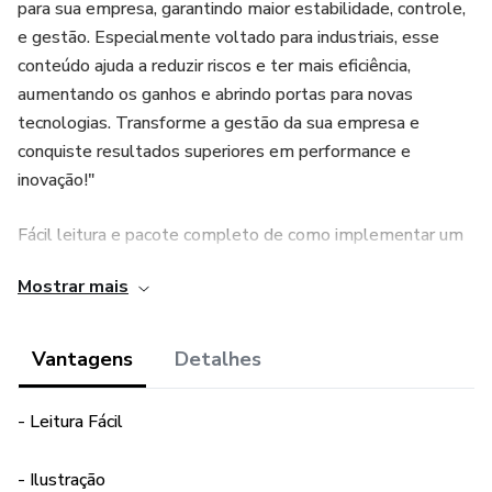
para sua empresa, garantindo maior estabilidade, controle,
e gestão. Especialmente voltado para industriais, esse
conteúdo ajuda a reduzir riscos e ter mais eficiência,
aumentando os ganhos e abrindo portas para novas
tecnologias. Transforme a gestão da sua empresa e
conquiste resultados superiores em performance e
inovação!"
Fácil leitura e pacote completo de como implementar um
Escritório de Processos Industriais na sua empresa a fim de
Mostrar mais
obter melhores resultados operacionais e maior
estabilidade em suas operações.
Vantagens
Detalhes
- Leitura Fácil
- Ilustração