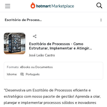
Ir
Ir
Ir
para
para
para
o
o
o
conteúdo
pagamento
rodapé
Escritório de Processos - Como Estruturar, Implementar e Atingir Melhores Resultados Operacionais!
principal
Escritório de Processos - Como
Estruturar, Implementar e Atingir
Melhores Resultados Operacionais!
José Leão Castro
Formato
:
eBooks ou Documentos
Idioma
:
Português
"Desenvolva um Escritório de Processos eficiente e
estratégico com nosso pacote de gestão! Aprenda a criar,
planejar e implementar processos sólidos e inovadores