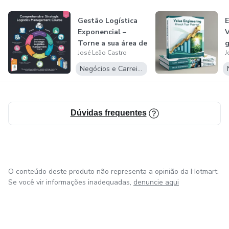
Gestão Logística
E
Exponencial –
V
Torne a sua área de
g
José Leão Castro
J
Logística...
C
Negócios e Carreira
Dúvidas frequentes
O conteúdo deste produto não representa a opinião da Hotmart.
Se você vir informações inadequadas,
denuncie aqui