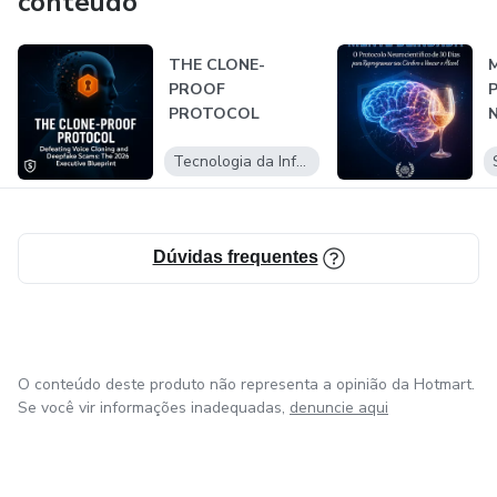
conteúdo
THE CLONE-
M
PROOF
P
PROTOCOL
N
3
Tecnologia da Informação
Dúvidas frequentes
O conteúdo deste produto não representa a opinião da Hotmart.
Se você vir informações inadequadas,
denuncie aqui