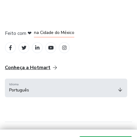
em Bogotá
em Amsterdam
em Madrid
na Cidade do México
Feito com
❤
em Belo Horizonte
Conheça a Hotmart
Idioma
Português