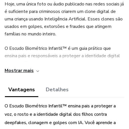
Hoje, uma única foto ou áudio publicado nas redes sociais já
é suficiente para criminosos criarem um clone digital de
uma criança usando Inteligência Artificial. Esses clones são
usados em golpes, extorsões e fraudes que atingem
famílias no mundo inteiro.
O Escudo Biométrico Infantil™ é um guia prático que
ensina pais e responsáveis a proteger a identidade digital
dos seus filhos.
Mostrar mais
Neste material você vai aprender:
Vantagens
Detalhes
Como impedir que fotos e vídeos do seu filho sejam
usados por IAs
O Escudo Biométrico Infantil™ ensina pais a proteger a
Como configurar redes sociais e celulares para máxima
voz, o rosto e a identidade digital dos filhos contra
privacidade
deepfakes, clonagem e golpes com IA. Você aprende a