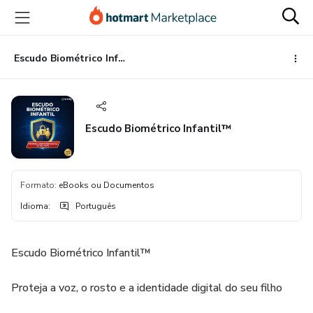
Ir
Ir
Ir
para
para
para
o
o
o
conteúdo
pagamento
rodapé
Escudo Biométrico Infantil™
principal
Escudo Biométrico Infantil™
Formato
:
eBooks ou Documentos
Idioma
:
Português
Escudo Biométrico Infantil™
Proteja a voz, o rosto e a identidade digital do seu filho