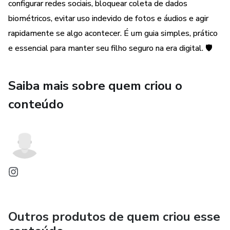
configurar redes sociais, bloquear coleta de dados
Como evitar coleta de dados faciais e de voz
biométricos, evitar uso indevido de fotos e áudios e agir
rapidamente se algo acontecer. É um guia simples, prático
Como ensinar a criança a se proteger de perfis e avatares
e essencial para manter seu filho seguro na era digital. 🛡️
falsos
O que fazer se um deepfake ou uso indevido já acontecer
Saiba mais sobre quem criou o
conteúdo
Tudo é explicado de forma simples, com passos claros,
para qualquer pai ou mãe conseguir aplicar.
Você não está comprando um e-book.
Você está criando um escudo de proteção digital ao redor
do seu filho.
Outros produtos de quem criou esse