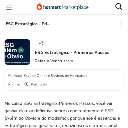
Ir
Ir
Ir
para
para
para
o
o
o
conteúdo
pagamento
rodapé
ESG Estratégico - Primeiros Passos
principal
ESG Estratégico - Primeiros Passos
Rafaela Vendruscolo
Formato
:
Cursos Online e Serviços de Assinatura
Idioma
:
Português
No curso ESG Estratégico: Primeiros Passos, você vai
ganhar clareza definitiva sobre o que realmente é ESG
(Além do Óbvio e do modismo), por que ele é essencial e
estratégico para gerar valor, reduzir riscos e atrair capital,