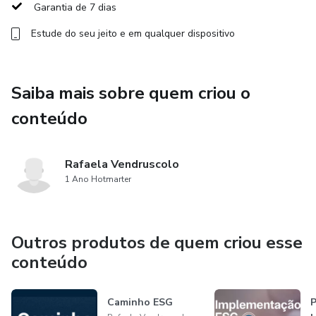
Academy. Portanto, se você já adquiriu o ESG Além do
Garantia de 7 dias
Óbvio, você já terá acesso às aulas que constam no ESG
Estude do seu jeito e em qualquer dispositivo
Estratégico: Primeiros passos!
Saiba mais sobre quem criou o
conteúdo
Rafaela Vendruscolo
1 Ano Hotmarter
Outros produtos de quem criou esse
conteúdo
Caminho ESG
P