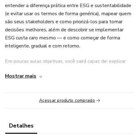
entender a diferença prática entre ESG e sustentabilidade
(e evitar usar os termos de forma genérica), mapear quem
são seus stakeholders e como priorizá‑los para tomar
decisões melhores, além de descobrir se implementar
ESG custa caro mesmo — e como começar de forma
inteligente, gradual e com retorno.
Em poucas aulas objetivas, você sairá capaz de: explicar
ESG com segurança para a liderança, responder perguntas
Mostrar mais
de clientes, investidores e times internos.
Este é o ponto de partida para quem quer deixar de agir
Acessar produto comprado
reativamente e passar a usar ESG como alavanca
estratégica de reputação, eficiência e crescimento
sustentável. Entre e transforme discurso em ação.
Detalhes
ATENÇÃO: Esse curso é o início da trilha da Impactato