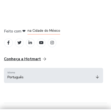
em Bogotá
em Amsterdam
em Madrid
na Cidade do México
Feito com
❤
em Belo Horizonte
Conheça a Hotmart
Idioma
Português