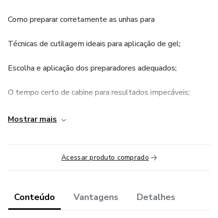
Como preparar corretamente as unhas para
Técnicas de cutilagem ideais para aplicação de gel;
Escolha e aplicação dos preparadores adequados;
O tempo certo de cabine para resultados impecáveis;
Dicas exclusivas para lidar com esmaltes vermelhos.
Mostrar mais
Garanta unhas impecáveis ​​e ofereça um serviço 3X mais
rápido para suas clientes, aumentando sua renda e se
Acessar produto comprado
destacando no mercado de beleza. Não perca essa
oportunidade de dominar a esmaltação em gel!
Conteúdo
Vantagens
Detalhes