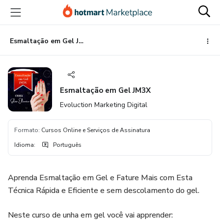
Ir
Ir
Ir
para
para
para
o
o
o
conteúdo
pagamento
rodapé
Esmaltação em Gel JM3X
principal
Esmaltação em Gel JM3X
Evoluction Marketing Digital
Formato
:
Cursos Online e Serviços de Assinatura
Idioma
:
Português
Aprenda Esmaltação em Gel e Fature Mais com Esta
Técnica Rápida e Eficiente e sem descolamento do gel.
Neste curso de unha em gel você vai apprender: