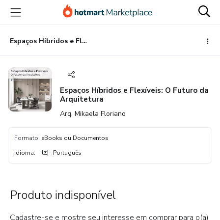
Ir
Ir
Ir
para
para
para
o
o
o
conteúdo
pagamento
rodapé
Espaços Híbridos e Flexíveis: O Futuro da Arquitetura
principal
Espaços Híbridos e Flexíveis: O Futuro da
Arquitetura
Arq. Mikaela Floriano
Formato
:
eBooks ou Documentos
Idioma
:
Português
Produto indisponível
Cadastre-se e mostre seu interesse em comprar para o(a)