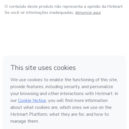
O conteúdo deste produto não representa a opinião da Hotmart.
Se você vir informações inadequadas,
denuncie aqui
em Amsterdam
em Madrid
em Bogotá
Feito com
❤
em Belo Horizonte
na Cidade do México
Conheça a Hotmart
Idioma
Português