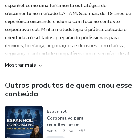
espanhol como uma ferramenta estratégica de
✔️ Menos ansiedade, menos improviso e mais controle da
crescimento no mercado LATAM. São mais de 19 anos de
comunicação
experiência ensinando o idioma com foco no contexto
corporativo real. Minha metodologia é prática, aplicada e
✔️ Mais presença, credibilidade e respeito profissional
orientada a resultados, preparando profissionais para
reuniões, liderança, negociações e decisões com clareza,
Você passa a se comunicar em espanhol com mais
segurança e autoridade compatíveis com o seu nível de at...
naturalidade, clareza e confiança, sendo percebido como
Mostrar mais
um profissional preparado para atuar no mercado LATAM.
👉 Se você quer evoluir profissionalmente e deixar de ser
Outros produtos de quem criou esse
limitado pelo idioma, este curso é o próximo passo.
conteúdo
Espanhol
Corporativo para
reuniões Latam.
Vanessa Guevara. ESPANHOL DE NEGÓCIOS VG