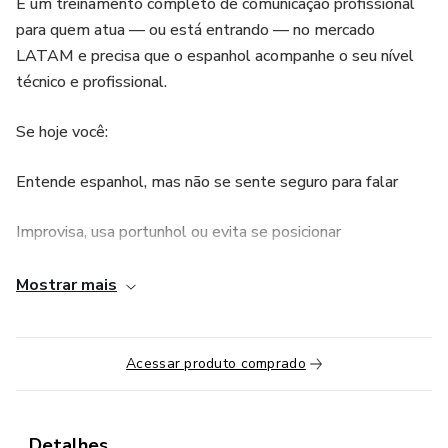
É um treinamento completo de comunicação profissional
para quem atua — ou está entrando — no mercado
LATAM e precisa que o espanhol acompanhe o seu nível
técnico e profissional.
Se hoje você:
Entende espanhol, mas não se sente seguro para falar
Improvisa, usa portunhol ou evita se posicionar
Sente que sua experiência e conhecimento não aparecem
Mostrar mais
quando se comunica em espanhol
Precisa lidar com reuniões, mensagens, apresentações ou
Acessar produto comprado
interações profissionais em espanhol
Este curso foi criado para resolver exatamente isso.
Detalhes