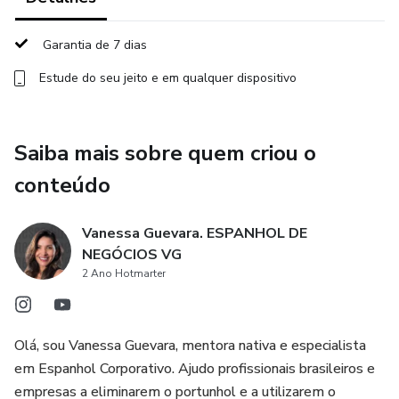
Aqui você aprende a pensar, estruturar e se comunicar em
Garantia de 7 dias
espanhol corporativo, com foco em situações reais do dia a
dia profissional. O conteúdo vai além da reunião: trabalha
Estude do seu jeito e em qualquer dispositivo
comportamento, linguagem, vocabulário e critério para
atuar com mais segurança em diferentes contextos do
mercado LATAM.
Saiba mais sobre quem criou o
conteúdo
O que você vai conquistar:
Vanessa Guevara. ESPANHOL DE
✔️ Mais segurança e clareza para se expressar
NEGÓCIOS VG
2 Ano Hotmarter
✔️ Organização de pensamento antes de falar
✔️ Um espanhol funcional, profissional e alinhado ao
Olá, sou Vanessa Guevara, mentora nativa e especialista
ambiente corporativo
em Espanhol Corporativo. Ajudo profissionais brasileiros e
empresas a eliminarem o portunhol e a utilizarem o
✔️ Autonomia para participar, opinar e se posicionar