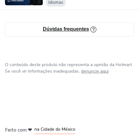
Idiomas
Dúvidas frequentes
O conteúdo deste produto não representa a opinião da Hotmart.
Se você vir informações inadequadas,
denuncie aqui
em Bogotá
em Amsterdam
em Madrid
na Cidade do México
Feito com
❤
em Belo Horizonte