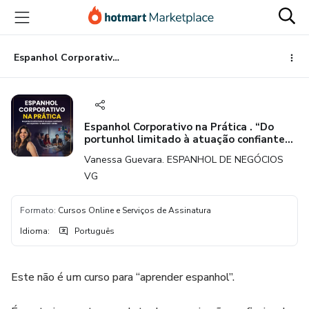
Ir
Ir
Ir
para
para
para
o
o
o
conteúdo
pagamento
rodapé
Espanhol Corporativo na Prática . “Do portunhol limitado à atuação confiante em espanhol no Mercado LATAM.”
principal
Espanhol Corporativo na Prática . “Do
portunhol limitado à atuação confiante
em espanhol no Mercado LATAM.”
Vanessa Guevara. ESPANHOL DE NEGÓCIOS
VG
Formato
:
Cursos Online e Serviços de Assinatura
Idioma
:
Português
Este não é um curso para “aprender espanhol”.