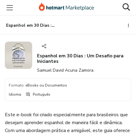
Ir
Ir
Ir
para
para
para
o
o
o
conteúdo
pagamento
rodapé
Espanhol em 30 Dias : Um Desafio para Iniciantes
principal
Espanhol em 30 Dias : Um Desafio para
Iniciantes
Samuel David Acuna Zamora
Formato
:
eBooks ou Documentos
Idioma
:
Português
Este e-book foi criado especialmente para brasileiros que
desejam aprender espanhol de maneira fácil e dinâmica.
Com uma abordagem prática e amigável, este guia oferece