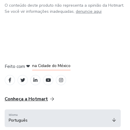
O conteúdo deste produto não representa a opinião da Hotmart.
Se você vir informações inadequadas,
denuncie aqui
em Bogotá
em Amsterdam
em Madrid
na Cidade do México
Feito com
❤
em Belo Horizonte
Conheça a Hotmart
Idioma
Português