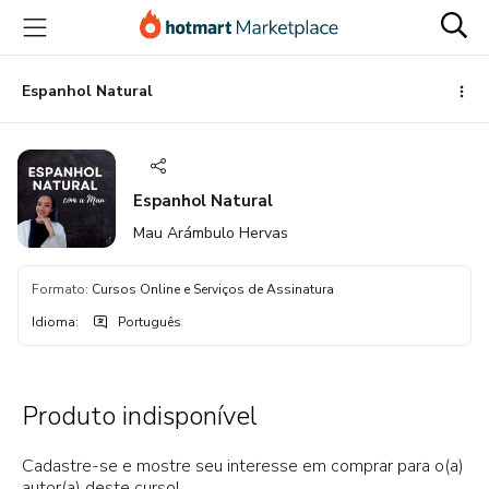
Ir
Ir
Ir
para
para
para
o
o
o
conteúdo
pagamento
rodapé
Espanhol Natural
principal
Espanhol Natural
Mau Arámbulo Hervas
Formato
:
Cursos Online e Serviços de Assinatura
Idioma
:
Português
Produto indisponível
Cadastre-se e mostre seu interesse em comprar para o(a)
autor(a) deste curso!