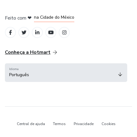
em Bogotá
em Amsterdam
em Madrid
na Cidade do México
Feito com
❤
em Belo Horizonte
Conheça a Hotmart
Idioma
Português
Central de ajuda
Termos
Privacidade
Cookies