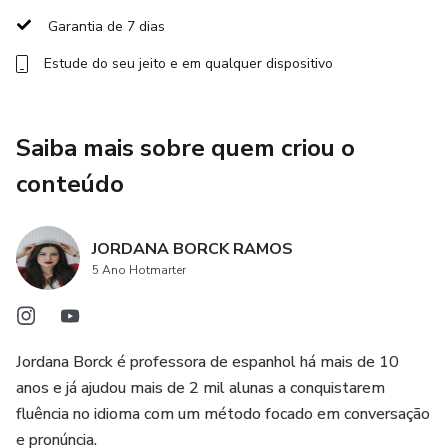
• Material didático incluso
Garantia de 7 dias
• Curso gravado de apoio para dúvidas pontuais
Estude do seu jeito e em qualquer dispositivo
• Correção de tarefas semanalmente
Saiba mais sobre quem criou o
• Acompanhamento da evolução da equipe
conteúdo
• Aulas personalizadas conforme as demandas do trabalho
JORDANA BORCK RAMOS
• Simulações reais de atendimento ao cliente
5 Ano Hotmarter
• Vocabulário profissional e expressões mais utilizadas no
setor
Jordana Borck é professora de espanhol há mais de 10
anos e já ajudou mais de 2 mil alunas a conquistarem
As aulas são conduzidas com foco total em conversação e
fluência no idioma com um método focado em conversação
aplicação prática, permitindo que a equipe desenvolva
e pronúncia.
segurança para atender clientes hispanohablantes desde