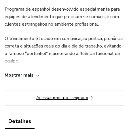
Programa de espanhol desenvolvido especialmente para
equipes de atendimento que precisam se comunicar com
clientes estrangeiros no ambiente profissional.
O treinamento é focado em comunicação prática, pronúncia
correta e situações reais do dia a dia de trabalho, evitando
o famoso “portunhol” e acelerando a fluência funcional da
equipe.
Mostrar mais
O programa inclui:
• 30 horas de encontros ao vivo em grupo
Acessar produto comprado
• 1 encontro semanal de 1 hora
• Turma exclusiva para a empresa
Detalhes