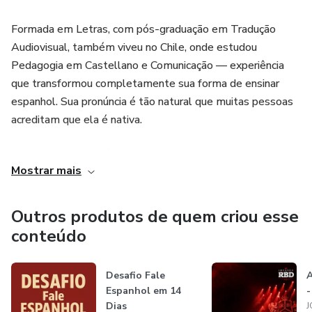
os primeiros encontros.
Formada em Letras, com pós-graduação em Tradução
Audiovisual, também viveu no Chile, onde estudou
Treinamento conduzido por professora nativa especializada
Pedagogia em Castellano e Comunicação — experiência
em espanhol para atendimento internacional, seguindo a
que transformou completamente sua forma de ensinar
metodologia exclusiva da professora Jordana Borck, focada
espanhol. Sua pronúncia é tão natural que muitas pessoas
em fluência rápida, comunicação profissional e pronúncia
acreditam que ela é nativa.
sem portunhol.
Hoje, seu trabalho é voltado principalmente para mulheres
Mostrar mais
adultas que desejam aprender espanhol de forma prática,
leve e eficiente, sem perder anos em métodos tradicionais.
Jordana acredita que fluência não depende de decorar
Outros produtos de quem criou esse
regras infinitas, mas de prática estratégica, imersão e
conteúdo
desenvolvimento da pronúncia desde o início.
Desafio Fale
A
Seu método utiliza aula invertida: a aluna estuda o
Espanhol em 14
conteúdo antes e chega ao encontro ao vivo pronta para
Dias