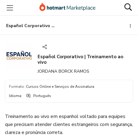
Ir
Ir
Ir
para
para
para
o
o
o
conteúdo
pagamento
rodapé
Español Corporativo | Treinamento ao vivo
principal
Español Corporativo | Treinamento ao
vivo
JORDANA BORCK RAMOS
Formato
:
Cursos Online e Serviços de Assinatura
Idioma
:
Português
Treinamento ao vivo em espanhol voltado para equipes
que precisam atender clientes estrangeiros com segurança,
clareza e pronúncia correta.