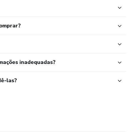
comprar?
rmações inadequadas?
ê-las?