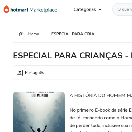
Ir
Ir
Ir
Categorias
para
para
para
o
o
o
conteúdo
pagamento
rodapé
Home
ESPECIAL PARA CRIANÇAS - HISTÓRIAS BÍBLICAS
principal
ESPECIAL PARA CRIANÇAS - 
Português
A HISTÓRIA DO HOMEM MA
No primeiro E-book da série Es
de Jó, conhecido como o Home
de perder tudo, inclusive sua 