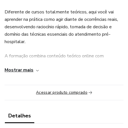
Diferente de cursos totalmente teóricos, aqui você vai
aprender na prática como agir diante de ocorrências reais,
desenvolvendo raciocínio rápido, tomada de decisão e
domínio das técnicas essenciais do atendimento pré-
hospitalar.
A formação combina conteúdo teórico online com
treinamentos práticos presenciais, onde você vivencia
Mostrar mais
simulações realistas de atendimento, semelhantes ao que
acontece no dia a dia de profissionais que atuam em
serviços como SAMU, rodovias e hospitais.
Acessar produto comprado
Detalhes