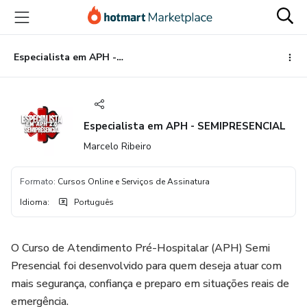
Ir
Ir
Ir
para
para
para
o
o
o
conteúdo
pagamento
rodapé
Especialista em APH - SEMIPRESENCIAL
principal
Especialista em APH - SEMIPRESENCIAL
Marcelo Ribeiro
Formato
:
Cursos Online e Serviços de Assinatura
Idioma
:
Português
O Curso de Atendimento Pré-Hospitalar (APH) Semi
Presencial foi desenvolvido para quem deseja atuar com
mais segurança, confiança e preparo em situações reais de
emergência.