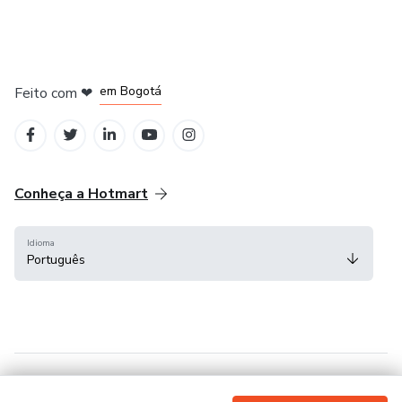
em Amsterdam
em Madrid
em Bogotá
Feito com
❤
em Belo Horizonte
na Cidade do México
Conheça a Hotmart
Idioma
Português