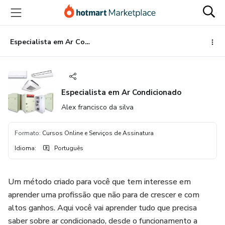
Ir
Ir
Ir
para
para
para
o
o
o
conteúdo
pagamento
rodapé
Especialista em Ar Condicionado
principal
Especialista em Ar Condicionado
Alex francisco da silva
Formato
:
Cursos Online e Serviços de Assinatura
Idioma
:
Português
Um método criado para você que tem interesse em
aprender uma profissão que não para de crescer e com
altos ganhos. Aqui você vai aprender tudo que precisa
saber sobre ar condicionado, desde o funcionamento a