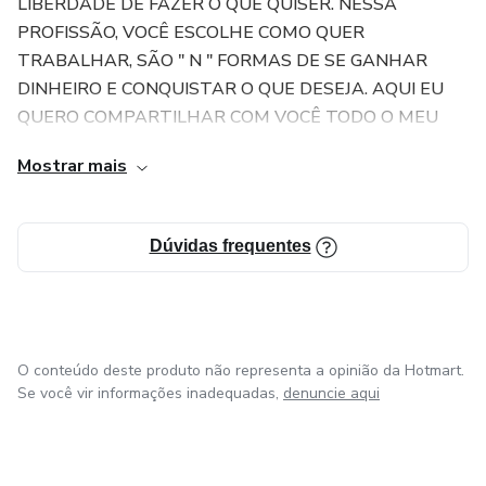
LIBERDADE DE FAZER O QUE QUISER. NESSA
PROFISSÃO, VOCÊ ESCOLHE COMO QUER
TRABALHAR, SÃO " N " FORMAS DE SE GANHAR
DINHEIRO E CONQUISTAR O QUE DESEJA. AQUI EU
QUERO COMPARTILHAR COM VOCÊ TODO O MEU
CONHECIMENTO, SEJA NA LINHA DOMÉSTICA,
Mostrar mais
COMERCIAL OU AUTOMOTIVA. QUERO MUITO QUE
VOCÊ SE TORNE UM VERDADEIRO PROFISSIONAL E
NÃO MAIS UM INSTALADOR QUALQUER. EU SÓ
Dúvidas frequentes
POSSO FAZER UMA PROMESSA; " SUCESSO" . SIM, SE
VOCÊ TIVER CORAGEM DE EMBARCAR NESSA E
SEGUIR O QUE TENHO PARA TE PASSAR, O
RESULTADO É SÓ UM "SUCESSO"!
O conteúdo deste produto não representa a opinião da Hotmart.
Se você vir informações inadequadas,
denuncie aqui
VEM COMIGO, E CONQUISTE UMA LIBERDADE
INCRÍVEL, TRANSFORME DE VEZ SUA VIDA!