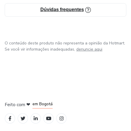
Dúvidas frequentes
O conteúdo deste produto não representa a opinião da Hotmart.
Se você vir informações inadequadas,
denuncie aqui
em Amsterdam
em Madrid
em Bogotá
Feito com
❤
em Belo Horizonte
na Cidade do México