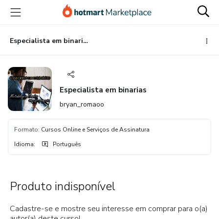
Ir
Ir
Ir
para
para
para
o
o
o
conteúdo
pagamento
rodapé
Especialista em binarias
principal
Especialista em binarias
bryan_romaoo
Formato
:
Cursos Online e Serviços de Assinatura
Idioma
:
Português
Produto indisponível
Cadastre-se e mostre seu interesse em comprar para o(a)
autor(a) deste curso!