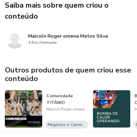
aquecimento de piscina , e parar de ganhar pouco ?
Saiba mais sobre quem criou o
conteúdo
- Cai pra dentro .
Maicoln Roger omena Matos Silva
4 Ano Hotmarter
Outros produtos de quem criou esse
conteúdo
Comunidade
B
TITÂNIO
O
Maicoln Roger omena Matos Silva
Negócios e Carreira