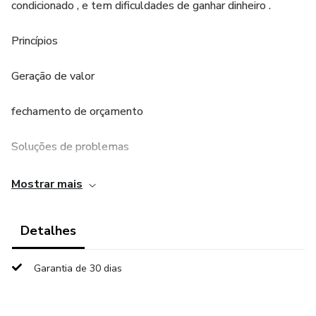
condicionado , e tem dificuldades de ganhar dinheiro .
Princípios
Geração de valor
fechamento de orçamento
Soluções de problemas
Mapeamento de defeitos
Mostrar mais
Principais defeitos
Detalhes
outros ..
Garantia de 30 dias
Você que trabalha com ar condicionado ou refrigeração ,
quer ser torna um especialista nesse sistema de