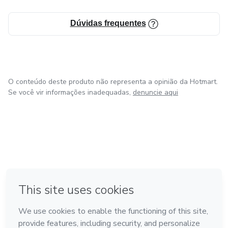
Dúvidas frequentes
O conteúdo deste produto não representa a opinião da Hotmart.
Se você vir informações inadequadas,
denuncie aqui
em Amsterdam
em Madrid
em Bogotá
Feito com
❤
em Belo Horizonte
na Cidade do México