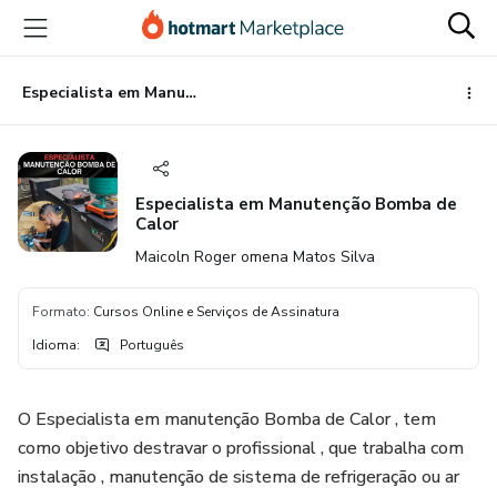
Ir
Ir
Ir
para
para
para
o
o
o
conteúdo
pagamento
rodapé
Especialista em Manutenção Bomba de Calor
principal
Especialista em Manutenção Bomba de
Calor
Maicoln Roger omena Matos Silva
Formato
:
Cursos Online e Serviços de Assinatura
Idioma
:
Português
O Especialista em manutenção Bomba de Calor , tem
como objetivo destravar o profissional , que trabalha com
instalação , manutenção de sistema de refrigeração ou ar