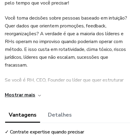
pelo tempo que você precisar!
Você toma decisões sobre pessoas baseado em intuição?
Quer dados que orientem promoções, feedback,
reorganizações? A verdade é que a maioria dos líderes e
RHs operam no improviso quando poderiam operar com
método. E isso custa em rotatividade, clima tóxico, riscos
jurídicos, líderes que não escalam, sucessões que
fracassam.
Se você é RH, CEO, Founder ou líder que quer estruturar
gestão de pessoas com dados, método e segurança, essa
Mostrar mais
consultoria é para você. Não é treinamento genérico. É
consultoria sob demanda, personalizada, onde você traz
seus desafios reais.
Vantagens
Detalhes
Trabalho com: People Analytics (qual dado coletar, como
✓ Contrate expertise quando precisar
medir, onde registrar), Pesquisa de Clima (entender o que