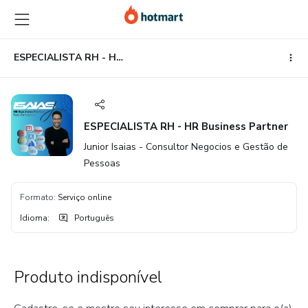
Ir
Ir
Ir
para
para
para
o
o
o
conteúdo
pagamento
rodapé
ESPECIALISTA RH - HR Business Partner
principal
ESPECIALISTA RH - HR Business Partner
Junior Isaias - Consultor Negocios e Gestão de
Pessoas
Formato
:
Serviço online
Idioma
:
Português
Produto indisponível