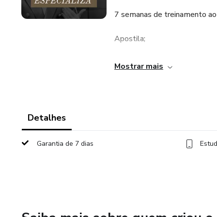
7 semanas de treinamento ao 
Apostila;
Caderno de exercício;
Mostrar mais
Tarefas semanais;
Certificado.
Detalhes
BÔNUS:
Garantia de 7 dias
Estud
Quem adquirir nas primeiras 2
uma correção de trabalho jun