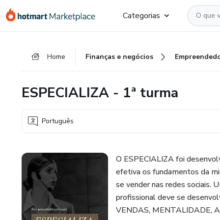
Ir
Ir
Ir
Categorias
para
para
para
o
o
o
conteúdo
pagamento
rodapé
Home
Finanças e negócios
Empreendedo
principal
ESPECIALIZA - 1ª turma
Português
O ESPECIALIZA foi desenvolvi
efetiva os fundamentos da mic
se vender nas redes sociais. U
profissional deve se desen
VENDAS, MENTALIDADE, A