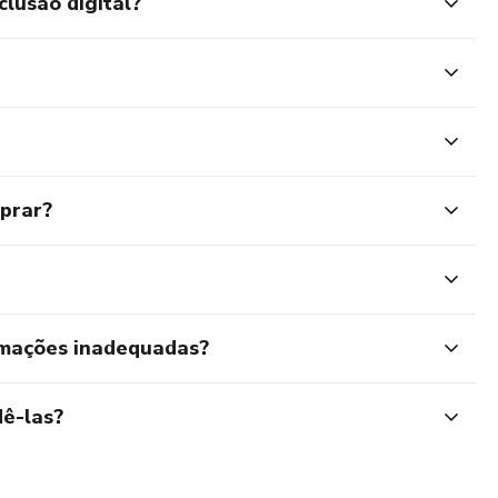
clusão digital?
mprar?
rmações inadequadas?
ê-las?