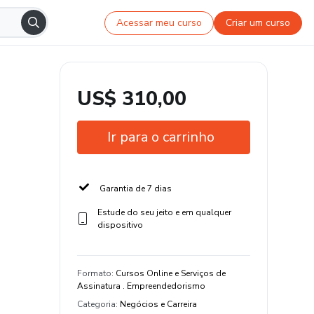
Acessar meu curso
Criar um curso
US$ 310,00
Ir para o carrinho
Garantia de 7 dias
Estude do seu jeito e em qualquer
dispositivo
Formato
:
Cursos Online e Serviços de
Assinatura . Empreendedorismo
Categoria
:
Negócios e Carreira