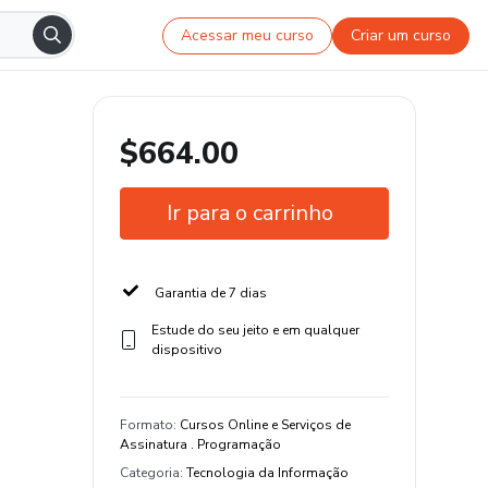
Acessar meu curso
Criar um curso
$664.00
Ir para o carrinho
Garantia de 7 dias
Estude do seu jeito e em qualquer
dispositivo
Formato
:
Cursos Online e Serviços de
Assinatura . Programação
Categoria
:
Tecnologia da Informação