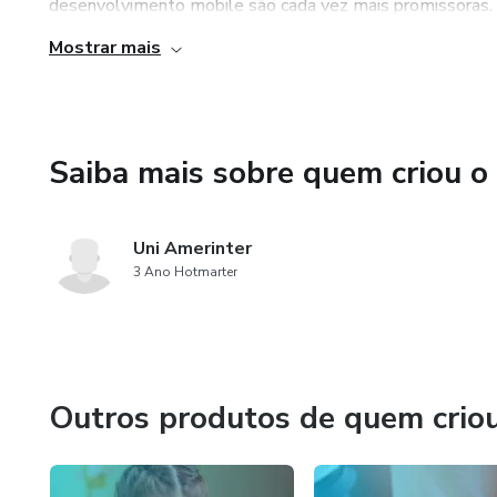
desenvolvimento mobile são cada vez mais promissoras. 
posições de liderança e se destacar no mercado.
Mostrar mais
4. Flexibilidade: O curso é oferecido na modalidade EAD,
concilie os estudos com outras atividades. Além disso, vo
suporte técnico especializado.
Saiba mais sobre quem criou o
Uni Amerinter
3 Ano Hotmarter
Outros produtos de quem crio