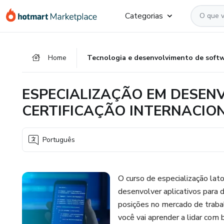
Ir
Ir
Ir
Categorias
para
para
para
o
o
o
conteúdo
pagamento
rodapé
Home
Tecnologia e desenvolvimento de soft
principal
ESPECIALIZAÇÃO EM DESEN
CERTIFICAÇÃO INTERNACIO
Português
O curso de especialização la
desenvolver aplicativos para 
posições no mercado de traba
você vai aprender a lidar com