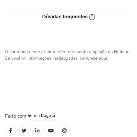
Dúvidas frequentes
O conteúdo deste produto não representa a opinião da Hotmart.
Se você vir informações inadequadas,
denuncie aqui
em Amsterdam
em Madrid
em Bogotá
Feito com
❤
em Belo Horizonte
na Cidade do México