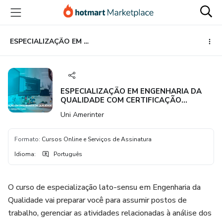
Ir
Ir
Ir
para
para
para
o
o
o
conteúdo
pagamento
rodapé
ESPECIALIZAÇÃO EM ENGENHARIA DA QUALIDADE COM CERTIFICAÇÃO INTERNACIONAL
principal
ESPECIALIZAÇÃO EM ENGENHARIA DA
QUALIDADE COM CERTIFICAÇÃO
INTERNACIONAL
Uni Amerinter
Formato
:
Cursos Online e Serviços de Assinatura
Idioma
:
Português
O curso de especialização lato-sensu em Engenharia da
Qualidade vai preparar você para assumir postos de
trabalho, gerenciar as atividades relacionadas à análise dos