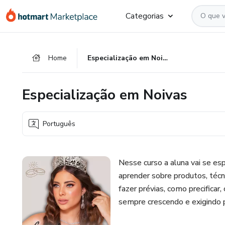
Ir
Ir
Ir
Categorias
para
para
para
o
o
o
conteúdo
pagamento
rodapé
Home
Especialização em Noivas
principal
Especialização em Noivas
Português
Nesse curso a aluna vai se es
aprender sobre produtos, téc
fazer prévias, como precifica
sempre crescendo e exigindo p