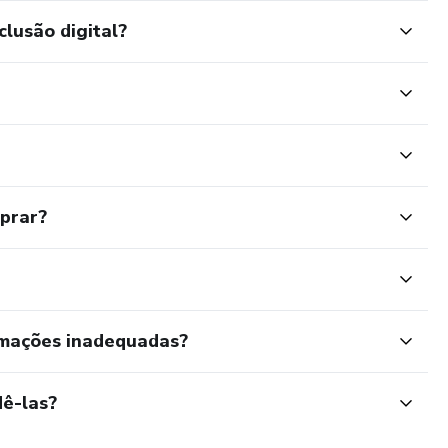
clusão digital?
mprar?
rmações inadequadas?
ê-las?